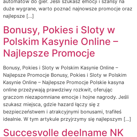
automatów do gier. Jeśli szukasz emocji i szansy na
duże wygrane, warto poznać najnowsze promocje oraz
najlepsze […]
Bonusy, Pokies i Sloty w
Polskim Kasynie Online –
Najlepsze Promocje
Bonusy, Pokies i Sloty w Polskim Kasynie Online –
Najlepsze Promocje Bonusy, Pokies i Sloty w Polskim
Kasynie Online – Najlepsze Promocje Polskie kasyna
online przeżywają prawdziwy rozkwit, oferując
graczom niezapomniane emocje i hojne nagrody. Jeśli
szukasz miejsca, gdzie hazard łączy się z
bezpieczeństwem i atrakcyjnymi bonusami, trafiłeś
idealnie. W tym artykule przyjrzymy się najlepszym […]
Succesvolle deelname NK