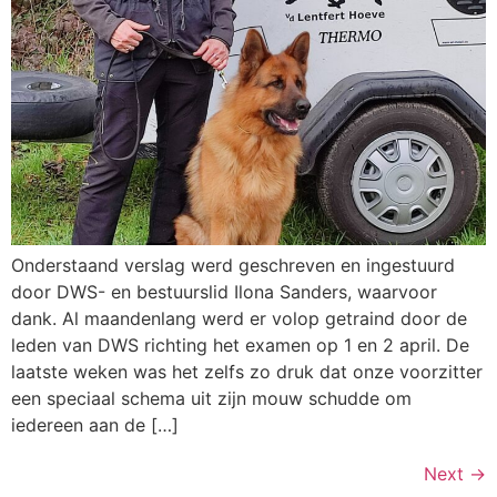
Onderstaand verslag werd geschreven en ingestuurd
door DWS- en bestuurslid Ilona Sanders, waarvoor
dank. Al maandenlang werd er volop getraind door de
leden van DWS richting het examen op 1 en 2 april. De
laatste weken was het zelfs zo druk dat onze voorzitter
een speciaal schema uit zijn mouw schudde om
iedereen aan de […]
Next
→