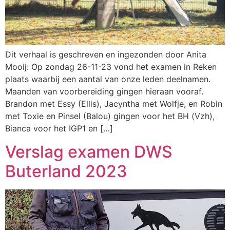
Dit verhaal is geschreven en ingezonden door Anita
Mooij: Op zondag 26-11-23 vond het examen in Reken
plaats waarbij een aantal van onze leden deelnamen.
Maanden van voorbereiding gingen hieraan vooraf.
Brandon met Essy (Ellis), Jacyntha met Wolfje, en Robin
met Toxie en Pinsel (Balou) gingen voor het BH (Vzh),
Bianca voor het IGP1 en […]
Verslag examen DWS
Buterland 2023