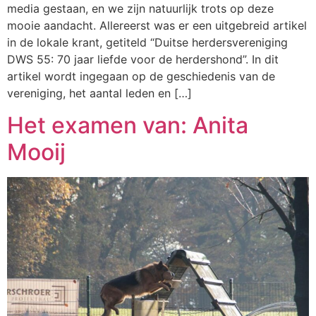
media gestaan, en we zijn natuurlijk trots op deze
mooie aandacht. Allereerst was er een uitgebreid artikel
in de lokale krant, getiteld “Duitse herdersvereniging
DWS 55: 70 jaar liefde voor de herdershond”. In dit
artikel wordt ingegaan op de geschiedenis van de
vereniging, het aantal leden en […]
Het examen van: Anita
Mooij