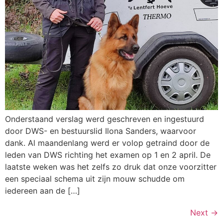
Onderstaand verslag werd geschreven en ingestuurd
door DWS- en bestuurslid Ilona Sanders, waarvoor
dank. Al maandenlang werd er volop getraind door de
leden van DWS richting het examen op 1 en 2 april. De
laatste weken was het zelfs zo druk dat onze voorzitter
een speciaal schema uit zijn mouw schudde om
iedereen aan de […]
Next
→