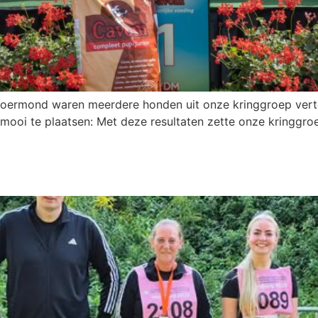
oermond waren meerdere honden uit onze kringgroep verte
 mooi te plaatsen: Met deze resultaten zette onze kringgro