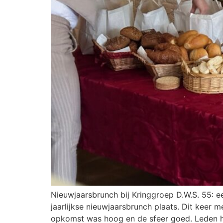
Nieuwjaarsbrunch bij Kringgroep D.W.S. 55: ee
jaarlijkse nieuwjaarsbrunch plaats. Dit keer m
opkomst was hoog en de sfeer goed. Leden h