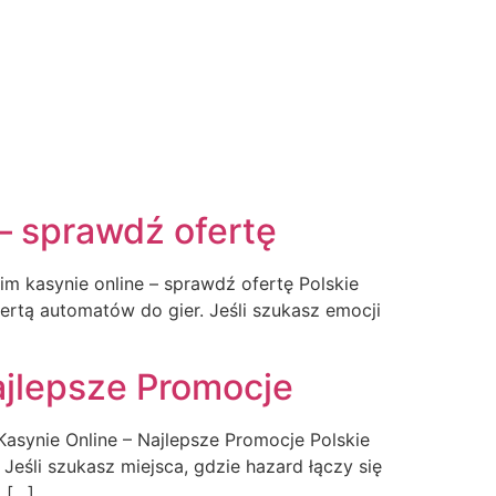
 – sprawdź ofertę
im kasynie online – sprawdź ofertę Polskie
ertą automatów do gier. Jeśli szukasz emocji
Najlepsze Promocje
Kasynie Online – Najlepsze Promocje Polskie
eśli szukasz miejsca, gdzie hazard łączy się
 […]