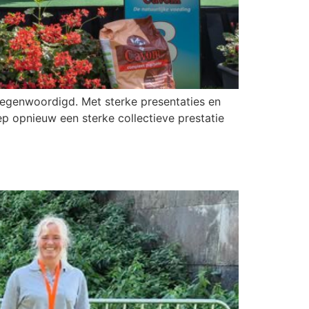
genwoordigd. Met sterke presentaties en
ep opnieuw een sterke collectieve prestatie