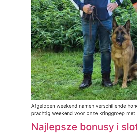
Afgelopen weekend namen verschillende hond
prachtig weekend voor onze kringgroep met r
Najlepsze bonusy i slo