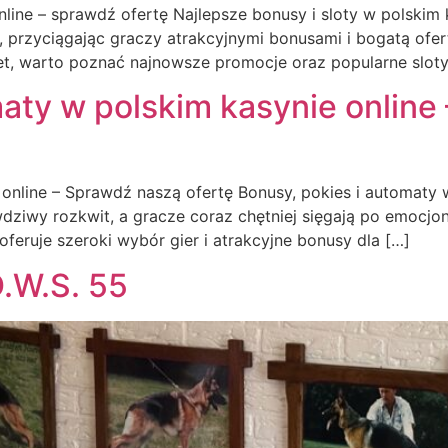
nline – sprawdź ofertę Najlepsze bonusy i sloty w polskim 
 przyciągając graczy atrakcyjnymi bonusami i bogatą ofert
, warto poznać najnowsze promocje oraz popularne sloty,
maty w polskim kasynie online
 online – Sprawdź naszą ofertę Bonusy, pokies i automaty 
dziwy rozkwit, a gracze coraz chętniej sięgają po emocjon
feruje szeroki wybór gier i atrakcyjne bonusy dla […]
D.W.S. 55