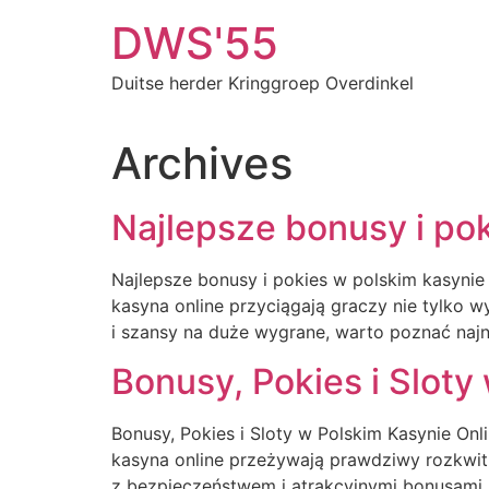
Skip
DWS'55
to
content
Duitse herder Kringgroep Overdinkel
Archives
Najlepsze bonusy i pok
Najlepsze bonusy i pokies w polskim kasynie 
kasyna online przyciągają graczy nie tylko 
i szansy na duże wygrane, warto poznać naj
Bonusy, Pokies i Sloty
Bonusy, Pokies i Sloty w Polskim Kasynie Onl
kasyna online przeżywają prawdziwy rozkwit,
z bezpieczeństwem i atrakcyjnymi bonusami, t