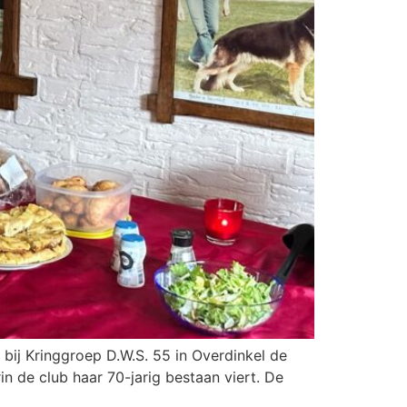
 bij Kringgroep D.W.S. 55 in Overdinkel de
rin de club haar 70-jarig bestaan viert. De