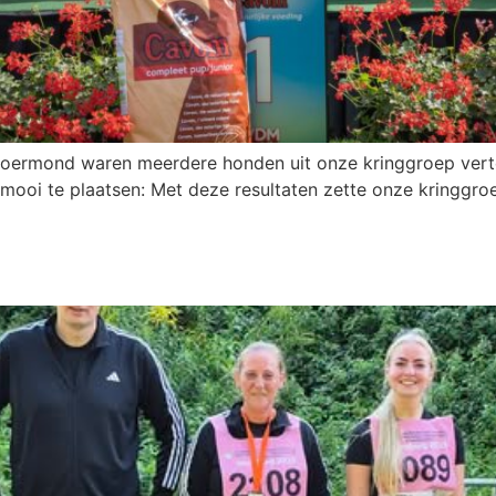
oermond waren meerdere honden uit onze kringgroep verte
 mooi te plaatsen: Met deze resultaten zette onze kringgro