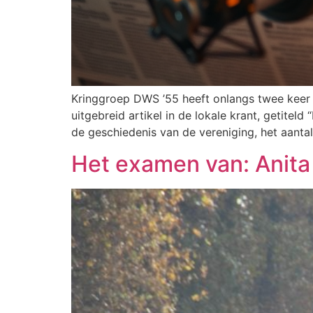
Kringgroep DWS ’55 heeft onlangs twee keer i
uitgebreid artikel in de lokale krant, getitel
de geschiedenis van de vereniging, het aantal
Het examen van: Anita