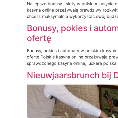
Najlepsze bonusy i sloty w polskim kasynie o
kasyna online przeżywają prawdziwy rozkwit,
chcesz maksymalnie wykorzystać swój budżet
Bonusy, pokies i auto
ofertę
Bonusy, pokies i automaty w polskim kasynie
ofertę Polskie kasyna online przeżywają praw
sprawdzonego kasyna online, luckera polska o
Nieuwjaarsbrunch bij 