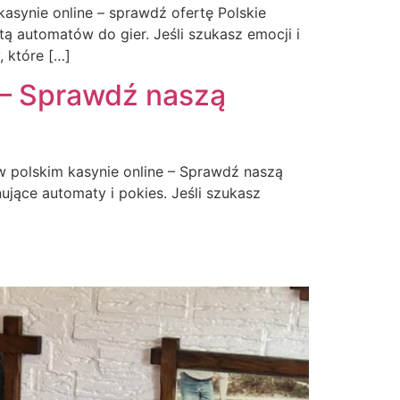
kasynie online – sprawdź ofertę Polskie
ą automatów do gier. Jeśli szukasz emocji i
 które […]
 – Sprawdź naszą
w polskim kasynie online – Sprawdź naszą
ujące automaty i pokies. Jeśli szukasz