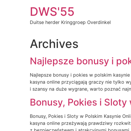
Skip
DWS'55
to
content
Duitse herder Kringgroep Overdinkel
Archives
Najlepsze bonusy i pok
Najlepsze bonusy i pokies w polskim kasynie 
kasyna online przyciągają graczy nie tylko 
i szansy na duże wygrane, warto poznać naj
Bonusy, Pokies i Sloty
Bonusy, Pokies i Sloty w Polskim Kasynie Onl
kasyna online przeżywają prawdziwy rozkwit,
z bezpieczeństwem i atrakcyjnymi bonusami, t