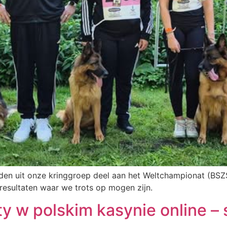
en uit onze kringgroep deel aan het Weltchampionat (BSZS
esultaten waar we trots op mogen zijn.
ty w polskim kasynie online –