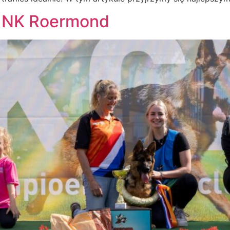
e NK Roermond