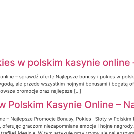
ies w polskim kasynie online
online – sprawdź ofertę Najlepsze bonusy i pokies w polsk
wygodą, ale przede wszystkim hojnymi bonusami i bogatą of
nowsze promocje oraz najlepsze […]
 w Polskim Kasynie Online – 
ine – Najlepsze Promocje Bonusy, Pokies i Sloty w Polskim 
 oferując graczom niezapomniane emocje i hojne nagrody. J
rafiłeś idealnie. W tym artykule przyjrzymy się najlepszym