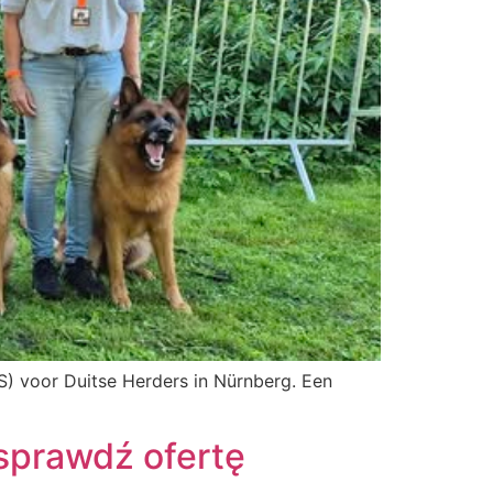
) voor Duitse Herders in Nürnberg. Een
 sprawdź ofertę