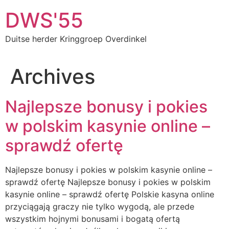
Skip
DWS'55
to
content
Duitse herder Kringgroep Overdinkel
Archives
Najlepsze bonusy i pokies
w polskim kasynie online –
sprawdź ofertę
Najlepsze bonusy i pokies w polskim kasynie online –
sprawdź ofertę Najlepsze bonusy i pokies w polskim
kasynie online – sprawdź ofertę Polskie kasyna online
przyciągają graczy nie tylko wygodą, ale przede
wszystkim hojnymi bonusami i bogatą ofertą