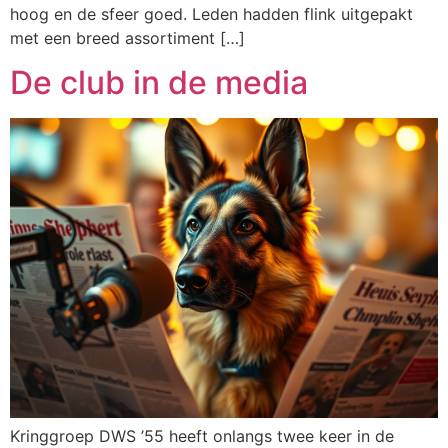
hoog en de sfeer goed. Leden hadden flink uitgepakt
met een breed assortiment […]
De club in de media
Kringgroep DWS ’55 heeft onlangs twee keer in de