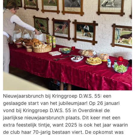
Nieuwjaarsbrunch bij Kringgroep D.W.S. 55: een
geslaagde start van het jubileumjaar! Op 26 januari
vond bij Kringgroep D.W.S. 55 in Overdinkel de
jaarlijkse nieuwjaarsbrunch plaats. Dit keer met een
extra feestelijk tintje, want 2025 is ook het jaar waarin
de club haar 70-jarig bestaan viert. De opkomst was