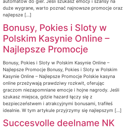
automatów do gier. Jeśli szukasz emocji i szansy na
duże wygrane, warto poznać najnowsze promocje oraz
najlepsze […]
Bonusy, Pokies i Sloty w
Polskim Kasynie Online –
Najlepsze Promocje
Bonusy, Pokies i Sloty w Polskim Kasynie Online –
Najlepsze Promocje Bonusy, Pokies i Sloty w Polskim
Kasynie Online – Najlepsze Promocje Polskie kasyna
online przeżywają prawdziwy rozkwit, oferując
graczom niezapomniane emocje i hojne nagrody. Jeśli
szukasz miejsca, gdzie hazard łączy się z
bezpieczeństwem i atrakcyjnymi bonusami, trafiłeś
idealnie. W tym artykule przyjrzymy się najlepszym […]
Succesvolle deelname NK