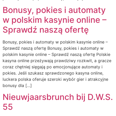
Bonusy, pokies i automaty
w polskim kasynie online –
Sprawdź naszą ofertę
Bonusy, pokies i automaty w polskim kasynie online –
Sprawdź naszą ofertę Bonusy, pokies i automaty w
polskim kasynie online – Sprawdź naszą ofertę Polskie
kasyna online przeżywają prawdziwy rozkwit, a gracze
coraz chętniej sięgają po emocjonujące automaty i
pokies. Jeśli szukasz sprawdzonego kasyna online,
luckera polska oferuje szeroki wybór gier i atrakcyjne
bonusy dla […]
Nieuwjaarsbrunch bij D.W.S.
55