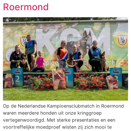
Roermond
Op de Nederlandse Kampioensclubmatch in Roermond
waren meerdere honden uit onze kringgroep
vertegenwoordigd. Met sterke presentaties en een
voortreffelijke moedproef wisten zij zich mooi te