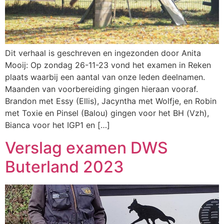
Dit verhaal is geschreven en ingezonden door Anita
Mooij: Op zondag 26-11-23 vond het examen in Reken
plaats waarbij een aantal van onze leden deelnamen.
Maanden van voorbereiding gingen hieraan vooraf.
Brandon met Essy (Ellis), Jacyntha met Wolfje, en Robin
met Toxie en Pinsel (Balou) gingen voor het BH (Vzh),
Bianca voor het IGP1 en […]
Verslag examen DWS
Buterland 2023