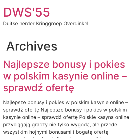
Skip
DWS'55
to
content
Duitse herder Kringgroep Overdinkel
Archives
Najlepsze bonusy i pokies
w polskim kasynie online –
sprawdź ofertę
Najlepsze bonusy i pokies w polskim kasynie online –
sprawdź ofertę Najlepsze bonusy i pokies w polskim
kasynie online – sprawdź ofertę Polskie kasyna online
przyciągają graczy nie tylko wygodą, ale przede
wszystkim hojnymi bonusami i bogatą ofertą