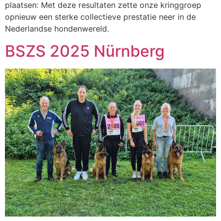
plaatsen: Met deze resultaten zette onze kringgroep
opnieuw een sterke collectieve prestatie neer in de
Nederlandse hondenwereld.
BSZS 2025 Nürnberg