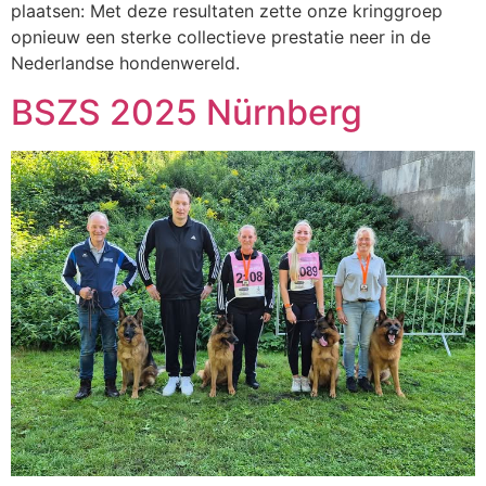
plaatsen: Met deze resultaten zette onze kringgroep
opnieuw een sterke collectieve prestatie neer in de
Nederlandse hondenwereld.
BSZS 2025 Nürnberg