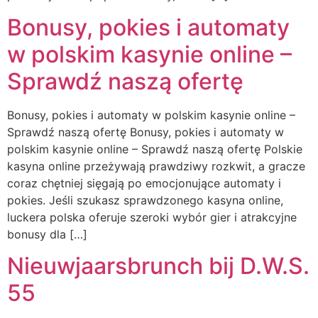
Bonusy, pokies i automaty
w polskim kasynie online –
Sprawdź naszą ofertę
Bonusy, pokies i automaty w polskim kasynie online –
Sprawdź naszą ofertę Bonusy, pokies i automaty w
polskim kasynie online – Sprawdź naszą ofertę Polskie
kasyna online przeżywają prawdziwy rozkwit, a gracze
coraz chętniej sięgają po emocjonujące automaty i
pokies. Jeśli szukasz sprawdzonego kasyna online,
luckera polska oferuje szeroki wybór gier i atrakcyjne
bonusy dla […]
Nieuwjaarsbrunch bij D.W.S.
55