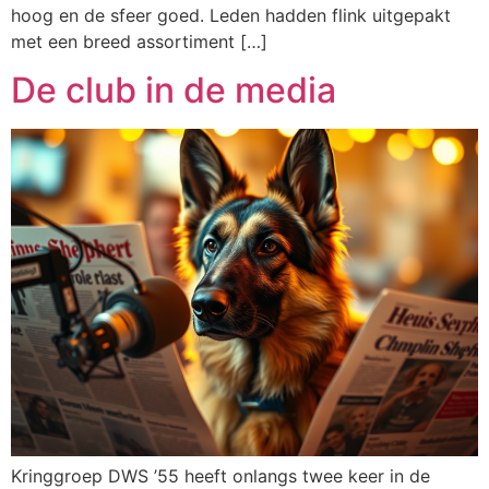
hoog en de sfeer goed. Leden hadden flink uitgepakt
met een breed assortiment […]
De club in de media
Kringgroep DWS ’55 heeft onlangs twee keer in de