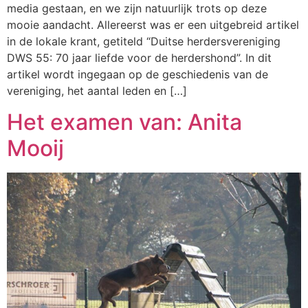
media gestaan, en we zijn natuurlijk trots op deze
mooie aandacht. Allereerst was er een uitgebreid artikel
in de lokale krant, getiteld “Duitse herdersvereniging
DWS 55: 70 jaar liefde voor de herdershond”. In dit
artikel wordt ingegaan op de geschiedenis van de
vereniging, het aantal leden en […]
Het examen van: Anita
Mooij