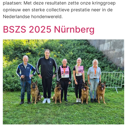
plaatsen: Met deze resultaten zette onze kringgroep
opnieuw een sterke collectieve prestatie neer in de
Nederlandse hondenwereld.
BSZS 2025 Nürnberg