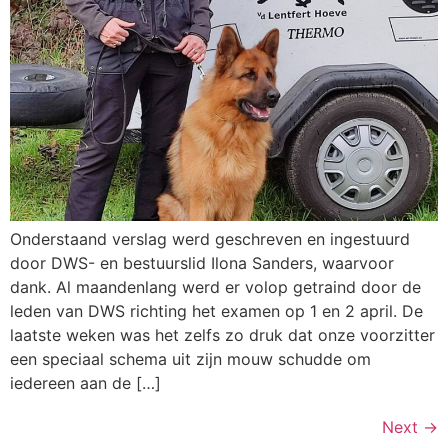
Onderstaand verslag werd geschreven en ingestuurd
door DWS- en bestuurslid Ilona Sanders, waarvoor
dank. Al maandenlang werd er volop getraind door de
leden van DWS richting het examen op 1 en 2 april. De
laatste weken was het zelfs zo druk dat onze voorzitter
een speciaal schema uit zijn mouw schudde om
iedereen aan de […]
Next
→