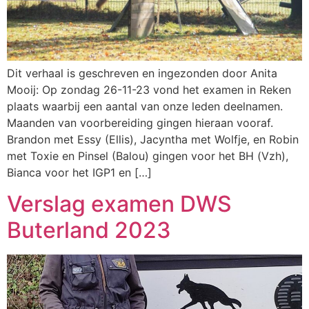
Dit verhaal is geschreven en ingezonden door Anita
Mooij: Op zondag 26-11-23 vond het examen in Reken
plaats waarbij een aantal van onze leden deelnamen.
Maanden van voorbereiding gingen hieraan vooraf.
Brandon met Essy (Ellis), Jacyntha met Wolfje, en Robin
met Toxie en Pinsel (Balou) gingen voor het BH (Vzh),
Bianca voor het IGP1 en […]
Verslag examen DWS
Buterland 2023