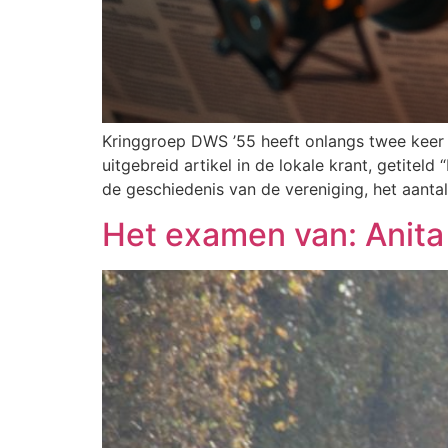
Kringgroep DWS ’55 heeft onlangs twee keer i
uitgebreid artikel in de lokale krant, getitel
de geschiedenis van de vereniging, het aantal
Het examen van: Anita