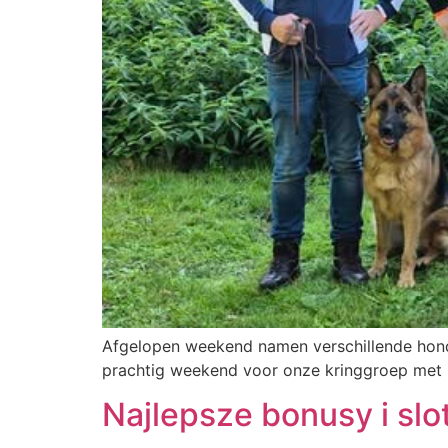
Afgelopen weekend namen verschillende hond
prachtig weekend voor onze kringgroep met r
Najlepsze bonusy i slo