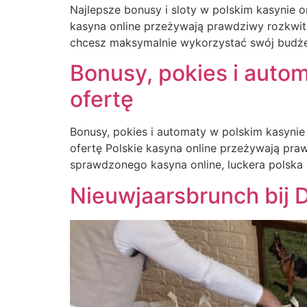
Najlepsze bonusy i sloty w polskim kasynie o
kasyna online przeżywają prawdziwy rozkwit,
chcesz maksymalnie wykorzystać swój budżet
Bonusy, pokies i auto
ofertę
Bonusy, pokies i automaty w polskim kasynie
ofertę Polskie kasyna online przeżywają praw
sprawdzonego kasyna online, luckera polska o
Nieuwjaarsbrunch bij 