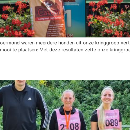
oermond waren meerdere honden uit onze kringgroep verte
 mooi te plaatsen: Met deze resultaten zette onze kringgro