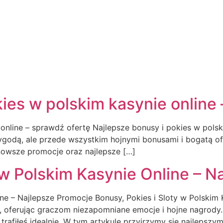
ies w polskim kasynie online
online – sprawdź ofertę Najlepsze bonusy i pokies w polsk
wygodą, ale przede wszystkim hojnymi bonusami i bogatą of
nowsze promocje oraz najlepsze […]
 w Polskim Kasynie Online – 
ine – Najlepsze Promocje Bonusy, Pokies i Sloty w Polskim 
 oferując graczom niezapomniane emocje i hojne nagrody. J
rafiłeś idealnie. W tym artykule przyjrzymy się najlepszym