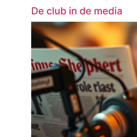
De club in de media