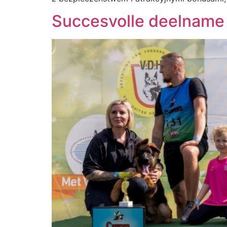
Succesvolle deelnam