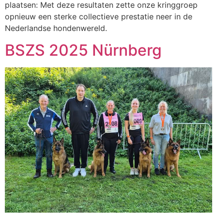
plaatsen: Met deze resultaten zette onze kringgroep
opnieuw een sterke collectieve prestatie neer in de
Nederlandse hondenwereld.
BSZS 2025 Nürnberg