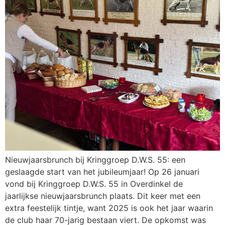
Nieuwjaarsbrunch bij Kringgroep D.W.S. 55: een
geslaagde start van het jubileumjaar! Op 26 januari
vond bij Kringgroep D.W.S. 55 in Overdinkel de
jaarlijkse nieuwjaarsbrunch plaats. Dit keer met een
extra feestelijk tintje, want 2025 is ook het jaar waarin
de club haar 70-jarig bestaan viert. De opkomst was