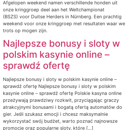
Afgelopen weekend namen verschillende honden uit
onze kringgroep deel aan het Weltchampionat
(BSZS) voor Duitse Herders in Nürnberg. Een prachtig
weekend voor onze kringgroep met resultaten waar we
trots op mogen zijn.
Najlepsze bonusy i sloty w
polskim kasynie online –
sprawdź ofertę
Najlepsze bonusy i sloty w polskim kasynie online –
sprawdź ofertę Najlepsze bonusy i sloty w polskim
kasynie online – sprawdź ofertę Polskie kasyna online
przeżywają prawdziwy rozkwit, przyciągając graczy
atrakcyjnymi bonusami i bogatą ofertą automatów do
gier. Jeśli szukasz emocji i chcesz maksymalnie
wykorzystać swój budżet, warto poznać najnowsze
promocje oraz popularne sloty, które […]