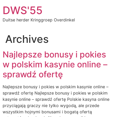
Skip
DWS'55
to
content
Duitse herder Kringgroep Overdinkel
Archives
Najlepsze bonusy i pokies
w polskim kasynie online –
sprawdź ofertę
Najlepsze bonusy i pokies w polskim kasynie online –
sprawdź ofertę Najlepsze bonusy i pokies w polskim
kasynie online – sprawdź ofertę Polskie kasyna online
przyciągają graczy nie tylko wygodą, ale przede
wszystkim hojnymi bonusami i bogatą ofertą