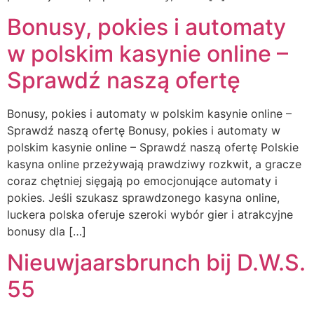
Bonusy, pokies i automaty
w polskim kasynie online –
Sprawdź naszą ofertę
Bonusy, pokies i automaty w polskim kasynie online –
Sprawdź naszą ofertę Bonusy, pokies i automaty w
polskim kasynie online – Sprawdź naszą ofertę Polskie
kasyna online przeżywają prawdziwy rozkwit, a gracze
coraz chętniej sięgają po emocjonujące automaty i
pokies. Jeśli szukasz sprawdzonego kasyna online,
luckera polska oferuje szeroki wybór gier i atrakcyjne
bonusy dla […]
Nieuwjaarsbrunch bij D.W.S.
55