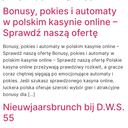
Bonusy, pokies i automaty
w polskim kasynie online –
Sprawdź naszą ofertę
Bonusy, pokies i automaty w polskim kasynie online –
Sprawdź naszą ofertę Bonusy, pokies i automaty w
polskim kasynie online – Sprawdź naszą ofertę Polskie
kasyna online przeżywają prawdziwy rozkwit, a gracze
coraz chętniej sięgają po emocjonujące automaty i
pokies. Jeśli szukasz sprawdzonego kasyna online,
luckera polska oferuje szeroki wybór gier i atrakcyjne
bonusy dla […]
Nieuwjaarsbrunch bij D.W.S.
55