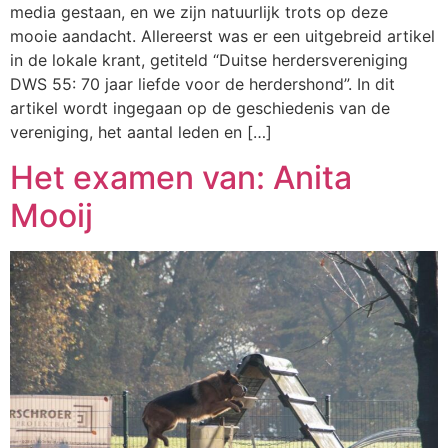
media gestaan, en we zijn natuurlijk trots op deze
mooie aandacht. Allereerst was er een uitgebreid artikel
in de lokale krant, getiteld “Duitse herdersvereniging
DWS 55: 70 jaar liefde voor de herdershond”. In dit
artikel wordt ingegaan op de geschiedenis van de
vereniging, het aantal leden en […]
Het examen van: Anita
Mooij