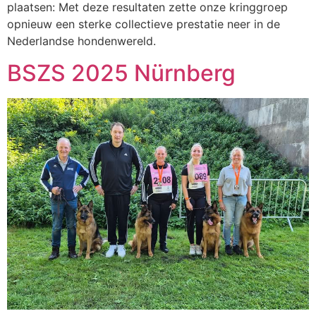
plaatsen: Met deze resultaten zette onze kringgroep
opnieuw een sterke collectieve prestatie neer in de
Nederlandse hondenwereld.
BSZS 2025 Nürnberg