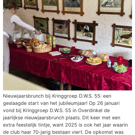
Nieuwjaarsbrunch bij Kringgroep D.W.S. 55: een
geslaagde start van het jubileumjaar! Op 26 januari
vond bij Kringgroep D.W.S. 55 in Overdinkel de
jaarlijkse nieuwjaarsbrunch plaats. Dit keer met een
extra feestelijk tintje, want 2025 is ook het jaar waarin
de club haar 70-jarig bestaan viert. De opkomst was