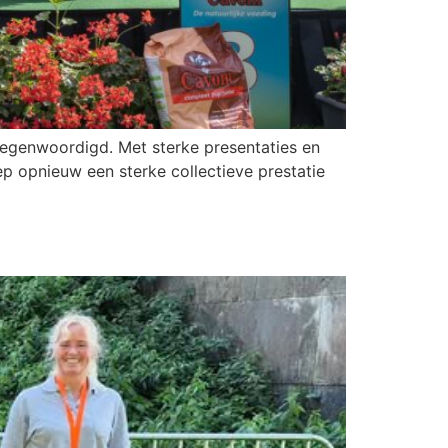
genwoordigd. Met sterke presentaties en
ep opnieuw een sterke collectieve prestatie