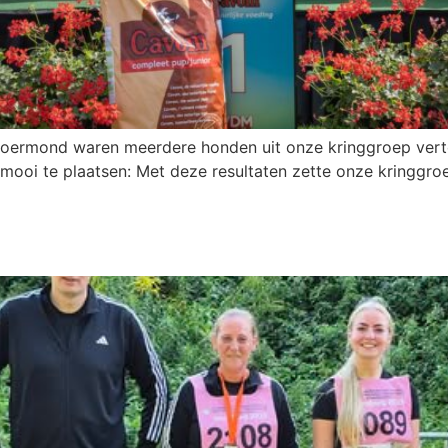
oermond waren meerdere honden uit onze kringgroep verte
 mooi te plaatsen: Met deze resultaten zette onze kringgro