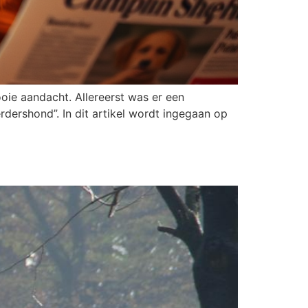
oie aandacht. Allereerst was er een
erdershond”. In dit artikel wordt ingegaan op