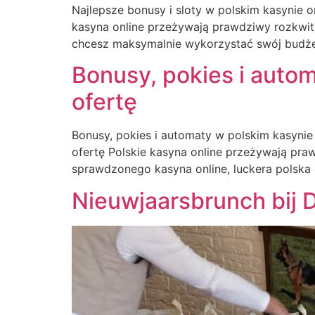
Najlepsze bonusy i sloty w polskim kasynie o
kasyna online przeżywają prawdziwy rozkwit,
chcesz maksymalnie wykorzystać swój budżet
Bonusy, pokies i auto
ofertę
Bonusy, pokies i automaty w polskim kasynie
ofertę Polskie kasyna online przeżywają praw
sprawdzonego kasyna online, luckera polska o
Nieuwjaarsbrunch bij 