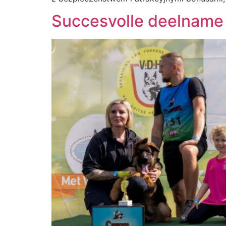
Succesvolle deelnam