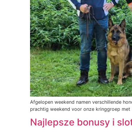
Afgelopen weekend namen verschillende hond
prachtig weekend voor onze kringgroep met r
Najlepsze bonusy i slo