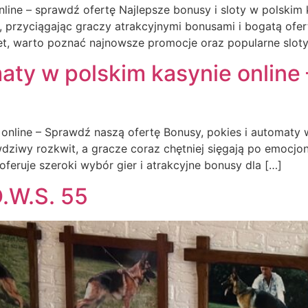
nline – sprawdź ofertę Najlepsze bonusy i sloty w polskim 
 przyciągając graczy atrakcyjnymi bonusami i bogatą ofert
, warto poznać najnowsze promocje oraz popularne sloty,
maty w polskim kasynie online
 online – Sprawdź naszą ofertę Bonusy, pokies i automaty 
dziwy rozkwit, a gracze coraz chętniej sięgają po emocjon
feruje szeroki wybór gier i atrakcyjne bonusy dla […]
D.W.S. 55