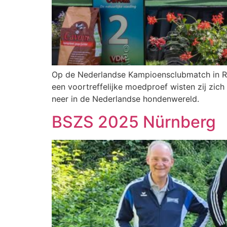
Op de Nederlandse Kampioensclubmatch in R
een voortreffelijke moedproef wisten zij zich
neer in de Nederlandse hondenwereld.
BSZS 2025 Nürnberg