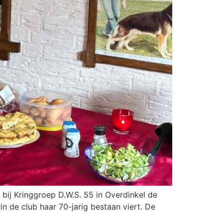
 bij Kringgroep D.W.S. 55 in Overdinkel de
rin de club haar 70-jarig bestaan viert. De