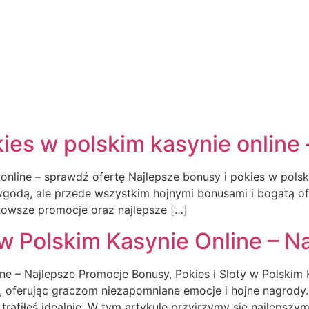
ies w polskim kasynie online
online – sprawdź ofertę Najlepsze bonusy i pokies w polsk
wygodą, ale przede wszystkim hojnymi bonusami i bogatą of
nowsze promocje oraz najlepsze […]
 w Polskim Kasynie Online – 
ine – Najlepsze Promocje Bonusy, Pokies i Sloty w Polskim 
 oferując graczom niezapomniane emocje i hojne nagrody. J
rafiłeś idealnie. W tym artykule przyjrzymy się najlepszym