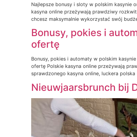
Najlepsze bonusy i sloty w polskim kasynie o
kasyna online przeżywają prawdziwy rozkwit,
chcesz maksymalnie wykorzystać swój budżet
Bonusy, pokies i auto
ofertę
Bonusy, pokies i automaty w polskim kasynie
ofertę Polskie kasyna online przeżywają praw
sprawdzonego kasyna online, luckera polska o
Nieuwjaarsbrunch bij 