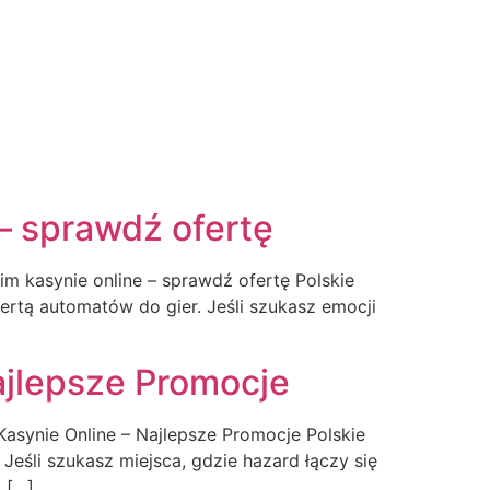
 – sprawdź ofertę
im kasynie online – sprawdź ofertę Polskie
ertą automatów do gier. Jeśli szukasz emocji
Najlepsze Promocje
Kasynie Online – Najlepsze Promocje Polskie
eśli szukasz miejsca, gdzie hazard łączy się
 […]