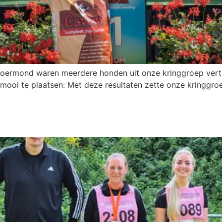
oermond waren meerdere honden uit onze kringgroep verte
 mooi te plaatsen: Met deze resultaten zette onze kringgro