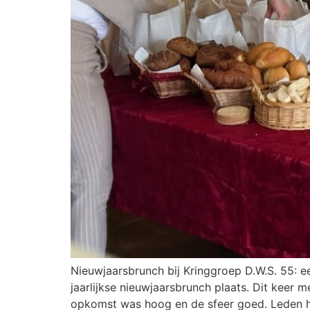
Nieuwjaarsbrunch bij Kringgroep D.W.S. 55: ee
jaarlijkse nieuwjaarsbrunch plaats. Dit keer m
opkomst was hoog en de sfeer goed. Leden h