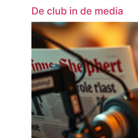
De club in de media