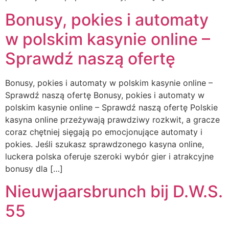
Bonusy, pokies i automaty
w polskim kasynie online –
Sprawdź naszą ofertę
Bonusy, pokies i automaty w polskim kasynie online –
Sprawdź naszą ofertę Bonusy, pokies i automaty w
polskim kasynie online – Sprawdź naszą ofertę Polskie
kasyna online przeżywają prawdziwy rozkwit, a gracze
coraz chętniej sięgają po emocjonujące automaty i
pokies. Jeśli szukasz sprawdzonego kasyna online,
luckera polska oferuje szeroki wybór gier i atrakcyjne
bonusy dla […]
Nieuwjaarsbrunch bij D.W.S.
55