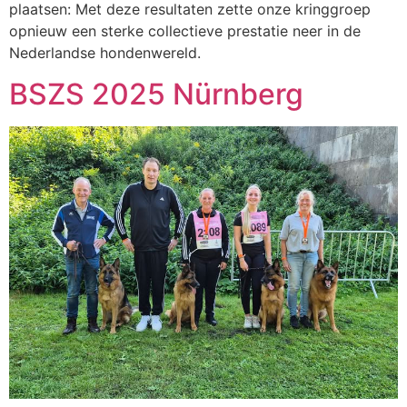
plaatsen: Met deze resultaten zette onze kringgroep
opnieuw een sterke collectieve prestatie neer in de
Nederlandse hondenwereld.
BSZS 2025 Nürnberg