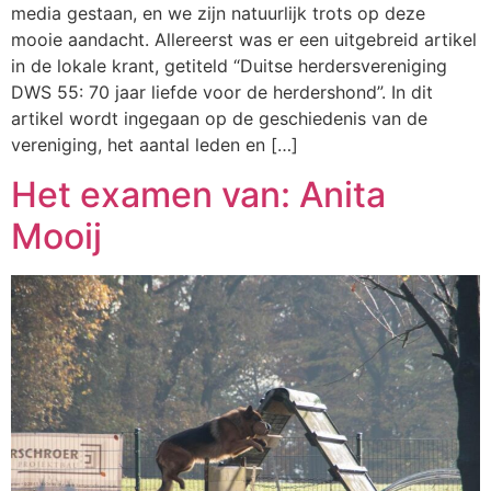
media gestaan, en we zijn natuurlijk trots op deze
mooie aandacht. Allereerst was er een uitgebreid artikel
in de lokale krant, getiteld “Duitse herdersvereniging
DWS 55: 70 jaar liefde voor de herdershond”. In dit
artikel wordt ingegaan op de geschiedenis van de
vereniging, het aantal leden en […]
Het examen van: Anita
Mooij