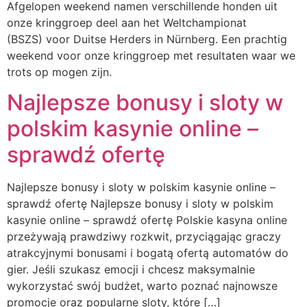
Afgelopen weekend namen verschillende honden uit
onze kringgroep deel aan het Weltchampionat
(BSZS) voor Duitse Herders in Nürnberg. Een prachtig
weekend voor onze kringgroep met resultaten waar we
trots op mogen zijn.
Najlepsze bonusy i sloty w
polskim kasynie online –
sprawdź ofertę
Najlepsze bonusy i sloty w polskim kasynie online –
sprawdź ofertę Najlepsze bonusy i sloty w polskim
kasynie online – sprawdź ofertę Polskie kasyna online
przeżywają prawdziwy rozkwit, przyciągając graczy
atrakcyjnymi bonusami i bogatą ofertą automatów do
gier. Jeśli szukasz emocji i chcesz maksymalnie
wykorzystać swój budżet, warto poznać najnowsze
promocje oraz popularne sloty, które […]