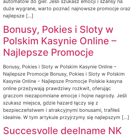
automatów do gier. Jeśli szukasz emocji i szansy na
duże wygrane, warto poznać najnowsze promocje oraz
najlepsze […]
Bonusy, Pokies i Sloty w
Polskim Kasynie Online –
Najlepsze Promocje
Bonusy, Pokies i Sloty w Polskim Kasynie Online –
Najlepsze Promocje Bonusy, Pokies i Sloty w Polskim
Kasynie Online – Najlepsze Promocje Polskie kasyna
online przeżywają prawdziwy rozkwit, oferując
graczom niezapomniane emocje i hojne nagrody. Jeśli
szukasz miejsca, gdzie hazard łączy się z
bezpieczeństwem i atrakcyjnymi bonusami, trafiłeś
idealnie. W tym artykule przyjrzymy się najlepszym […]
Succesvolle deelname NK