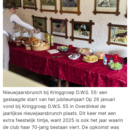
Nieuwjaarsbrunch bij Kringgroep D.W.S. 55: een
geslaagde start van het jubileumjaar! Op 26 januari
vond bij Kringgroep D.W.S. 55 in Overdinkel de
jaarlijkse nieuwjaarsbrunch plaats. Dit keer met een
extra feestelijk tintje, want 2025 is ook het jaar waarin
de club haar 70-jarig bestaan viert. De opkomst was