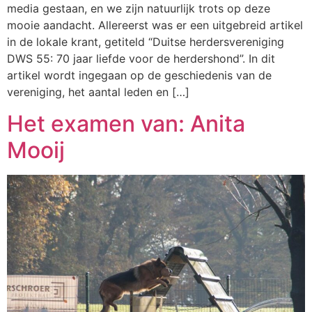
media gestaan, en we zijn natuurlijk trots op deze
mooie aandacht. Allereerst was er een uitgebreid artikel
in de lokale krant, getiteld “Duitse herdersvereniging
DWS 55: 70 jaar liefde voor de herdershond”. In dit
artikel wordt ingegaan op de geschiedenis van de
vereniging, het aantal leden en […]
Het examen van: Anita
Mooij