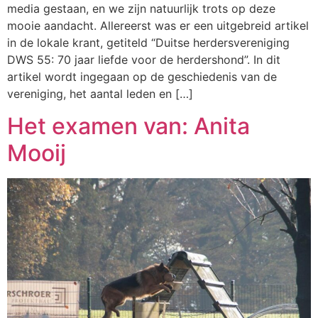
media gestaan, en we zijn natuurlijk trots op deze
mooie aandacht. Allereerst was er een uitgebreid artikel
in de lokale krant, getiteld “Duitse herdersvereniging
DWS 55: 70 jaar liefde voor de herdershond”. In dit
artikel wordt ingegaan op de geschiedenis van de
vereniging, het aantal leden en […]
Het examen van: Anita
Mooij