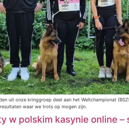
en uit onze kringgroep deel aan het Weltchampionat (BSZS
esultaten waar we trots op mogen zijn.
ty w polskim kasynie online –