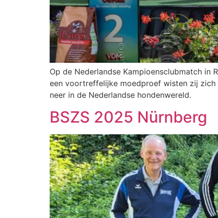
Op de Nederlandse Kampioensclubmatch in R
een voortreffelijke moedproef wisten zij zich
neer in de Nederlandse hondenwereld.
BSZS 2025 Nürnberg