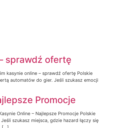
 – sprawdź ofertę
im kasynie online – sprawdź ofertę Polskie
ertą automatów do gier. Jeśli szukasz emocji
Najlepsze Promocje
Kasynie Online – Najlepsze Promocje Polskie
eśli szukasz miejsca, gdzie hazard łączy się
 […]