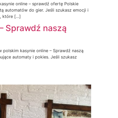
kasynie online – sprawdź ofertę Polskie
ą automatów do gier. Jeśli szukasz emocji i
 które […]
 – Sprawdź naszą
w polskim kasynie online – Sprawdź naszą
ujące automaty i pokies. Jeśli szukasz