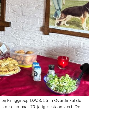
 bij Kringgroep D.W.S. 55 in Overdinkel de
rin de club haar 70-jarig bestaan viert. De