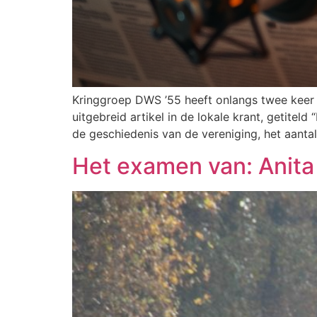
Kringgroep DWS ’55 heeft onlangs twee keer i
uitgebreid artikel in de lokale krant, getitel
de geschiedenis van de vereniging, het aantal
Het examen van: Anita