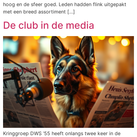
hoog en de sfeer goed. Leden hadden flink uitgepakt
met een breed assortiment […]
De club in de media
Kringgroep DWS ’55 heeft onlangs twee keer in de