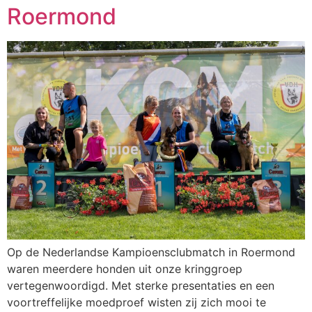
Roermond
Op de Nederlandse Kampioensclubmatch in Roermond
waren meerdere honden uit onze kringgroep
vertegenwoordigd. Met sterke presentaties en een
voortreffelijke moedproef wisten zij zich mooi te