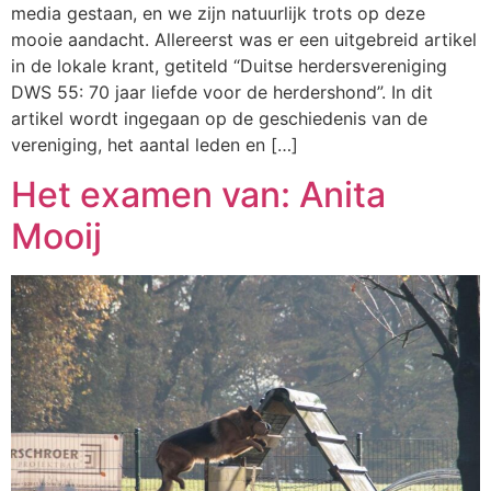
media gestaan, en we zijn natuurlijk trots op deze
mooie aandacht. Allereerst was er een uitgebreid artikel
in de lokale krant, getiteld “Duitse herdersvereniging
DWS 55: 70 jaar liefde voor de herdershond”. In dit
artikel wordt ingegaan op de geschiedenis van de
vereniging, het aantal leden en […]
Het examen van: Anita
Mooij