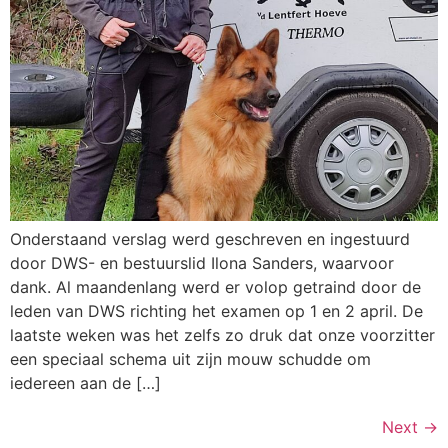
Onderstaand verslag werd geschreven en ingestuurd
door DWS- en bestuurslid Ilona Sanders, waarvoor
dank. Al maandenlang werd er volop getraind door de
leden van DWS richting het examen op 1 en 2 april. De
laatste weken was het zelfs zo druk dat onze voorzitter
een speciaal schema uit zijn mouw schudde om
iedereen aan de […]
Next
→