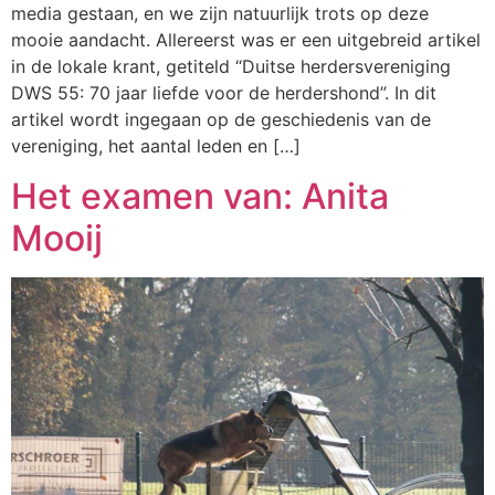
media gestaan, en we zijn natuurlijk trots op deze
mooie aandacht. Allereerst was er een uitgebreid artikel
in de lokale krant, getiteld “Duitse herdersvereniging
DWS 55: 70 jaar liefde voor de herdershond”. In dit
artikel wordt ingegaan op de geschiedenis van de
vereniging, het aantal leden en […]
Het examen van: Anita
Mooij