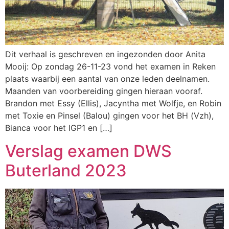
Dit verhaal is geschreven en ingezonden door Anita
Mooij: Op zondag 26-11-23 vond het examen in Reken
plaats waarbij een aantal van onze leden deelnamen.
Maanden van voorbereiding gingen hieraan vooraf.
Brandon met Essy (Ellis), Jacyntha met Wolfje, en Robin
met Toxie en Pinsel (Balou) gingen voor het BH (Vzh),
Bianca voor het IGP1 en […]
Verslag examen DWS
Buterland 2023