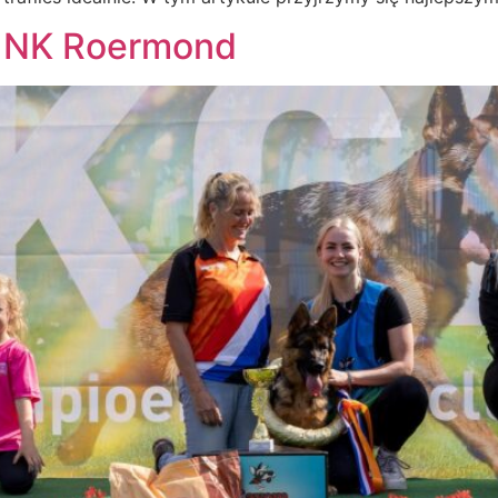
e NK Roermond