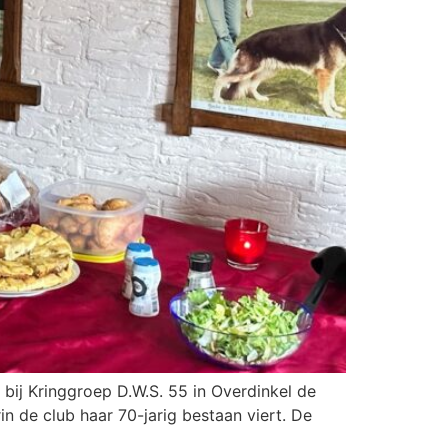
 bij Kringgroep D.W.S. 55 in Overdinkel de
rin de club haar 70-jarig bestaan viert. De