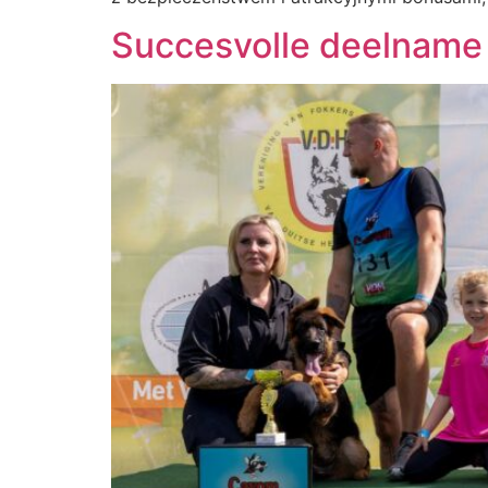
Succesvolle deelnam