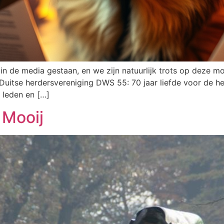
n de media gestaan, en we zijn natuurlijk trots op deze mo
d “Duitse herdersvereniging DWS 55: 70 jaar liefde voor de h
 leden en […]
 Mooij