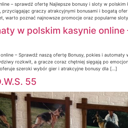
nline – sprawdź ofertę Najlepsze bonusy i sloty w polskim 
 przyciągając graczy atrakcyjnymi bonusami i bogatą ofert
, warto poznać najnowsze promocje oraz popularne sloty,
maty w polskim kasynie online
 online – Sprawdź naszą ofertę Bonusy, pokies i automaty 
dziwy rozkwit, a gracze coraz chętniej sięgają po emocjon
feruje szeroki wybór gier i atrakcyjne bonusy dla […]
D.W.S. 55