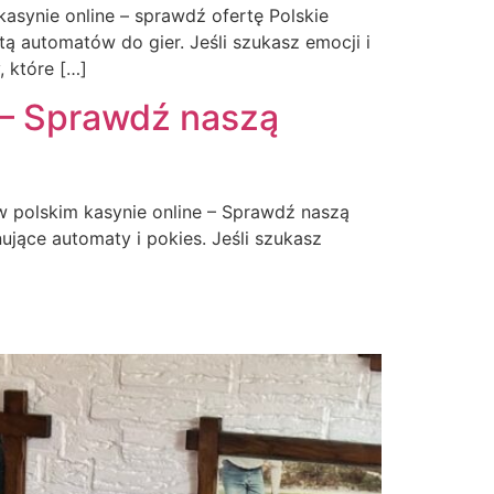
kasynie online – sprawdź ofertę Polskie
ą automatów do gier. Jeśli szukasz emocji i
 które […]
 – Sprawdź naszą
w polskim kasynie online – Sprawdź naszą
ujące automaty i pokies. Jeśli szukasz