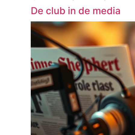
De club in de media