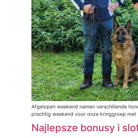
Afgelopen weekend namen verschillende hond
prachtig weekend voor onze kringgroep met r
Najlepsze bonusy i slo