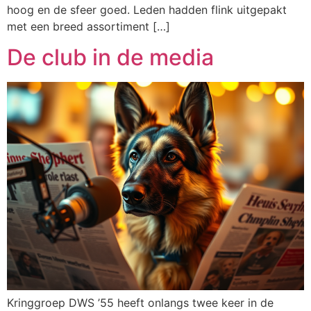
hoog en de sfeer goed. Leden hadden flink uitgepakt
met een breed assortiment […]
De club in de media
Kringgroep DWS ’55 heeft onlangs twee keer in de