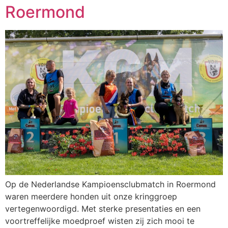
Roermond
Op de Nederlandse Kampioensclubmatch in Roermond
waren meerdere honden uit onze kringgroep
vertegenwoordigd. Met sterke presentaties en een
voortreffelijke moedproef wisten zij zich mooi te