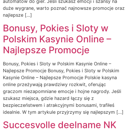
automatów do gier. Jeśli szukasz emocji i szansy na
duże wygrane, warto poznać najnowsze promocje oraz
najlepsze […]
Bonusy, Pokies i Sloty w
Polskim Kasynie Online –
Najlepsze Promocje
Bonusy, Pokies i Sloty w Polskim Kasynie Online –
Najlepsze Promocje Bonusy, Pokies i Sloty w Polskim
Kasynie Online – Najlepsze Promocje Polskie kasyna
online przeżywają prawdziwy rozkwit, oferując
graczom niezapomniane emocje i hojne nagrody. Jeśli
szukasz miejsca, gdzie hazard łączy się z
bezpieczeństwem i atrakcyjnymi bonusami, trafiłeś
idealnie. W tym artykule przyjrzymy się najlepszym […]
Succesvolle deelname NK