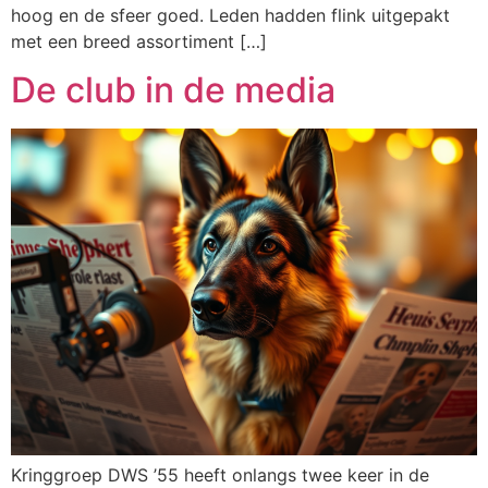
hoog en de sfeer goed. Leden hadden flink uitgepakt
met een breed assortiment […]
De club in de media
Kringgroep DWS ’55 heeft onlangs twee keer in de