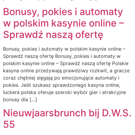
Bonusy, pokies i automaty
w polskim kasynie online –
Sprawdź naszą ofertę
Bonusy, pokies i automaty w polskim kasynie online –
Sprawdź naszą ofertę Bonusy, pokies i automaty w
polskim kasynie online – Sprawdź naszą ofertę Polskie
kasyna online przeżywają prawdziwy rozkwit, a gracze
coraz chętniej sięgają po emocjonujące automaty i
pokies. Jeśli szukasz sprawdzonego kasyna online,
luckera polska oferuje szeroki wybór gier i atrakcyjne
bonusy dla […]
Nieuwjaarsbrunch bij D.W.S.
55