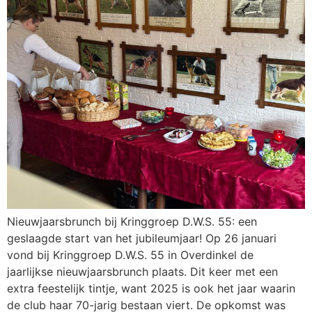
Nieuwjaarsbrunch bij Kringgroep D.W.S. 55: een
geslaagde start van het jubileumjaar! Op 26 januari
vond bij Kringgroep D.W.S. 55 in Overdinkel de
jaarlijkse nieuwjaarsbrunch plaats. Dit keer met een
extra feestelijk tintje, want 2025 is ook het jaar waarin
de club haar 70-jarig bestaan viert. De opkomst was