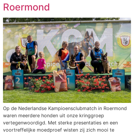
Roermond
Op de Nederlandse Kampioensclubmatch in Roermond
waren meerdere honden uit onze kringgroep
vertegenwoordigd. Met sterke presentaties en een
voortreffelijke moedproef wisten zij zich mooi te