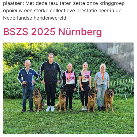
plaatsen: Met deze resultaten zette onze kringgroep
opnieuw een sterke collectieve prestatie neer in de
Nederlandse hondenwereld.
BSZS 2025 Nürnberg