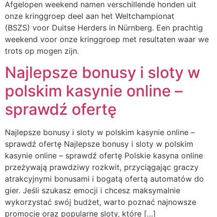
Afgelopen weekend namen verschillende honden uit
onze kringgroep deel aan het Weltchampionat
(BSZS) voor Duitse Herders in Nürnberg. Een prachtig
weekend voor onze kringgroep met resultaten waar we
trots op mogen zijn.
Najlepsze bonusy i sloty w
polskim kasynie online –
sprawdź ofertę
Najlepsze bonusy i sloty w polskim kasynie online –
sprawdź ofertę Najlepsze bonusy i sloty w polskim
kasynie online – sprawdź ofertę Polskie kasyna online
przeżywają prawdziwy rozkwit, przyciągając graczy
atrakcyjnymi bonusami i bogatą ofertą automatów do
gier. Jeśli szukasz emocji i chcesz maksymalnie
wykorzystać swój budżet, warto poznać najnowsze
promocje oraz popularne sloty, które […]