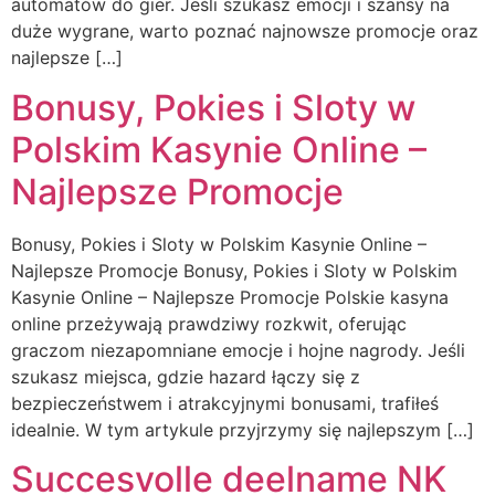
automatów do gier. Jeśli szukasz emocji i szansy na
duże wygrane, warto poznać najnowsze promocje oraz
najlepsze […]
Bonusy, Pokies i Sloty w
Polskim Kasynie Online –
Najlepsze Promocje
Bonusy, Pokies i Sloty w Polskim Kasynie Online –
Najlepsze Promocje Bonusy, Pokies i Sloty w Polskim
Kasynie Online – Najlepsze Promocje Polskie kasyna
online przeżywają prawdziwy rozkwit, oferując
graczom niezapomniane emocje i hojne nagrody. Jeśli
szukasz miejsca, gdzie hazard łączy się z
bezpieczeństwem i atrakcyjnymi bonusami, trafiłeś
idealnie. W tym artykule przyjrzymy się najlepszym […]
Succesvolle deelname NK