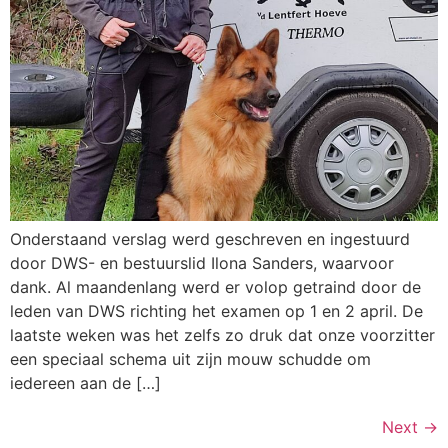
Onderstaand verslag werd geschreven en ingestuurd
door DWS- en bestuurslid Ilona Sanders, waarvoor
dank. Al maandenlang werd er volop getraind door de
leden van DWS richting het examen op 1 en 2 april. De
laatste weken was het zelfs zo druk dat onze voorzitter
een speciaal schema uit zijn mouw schudde om
iedereen aan de […]
Next
→