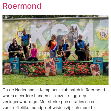
Roermond
Op de Nederlandse Kampioensclubmatch in Roermond
waren meerdere honden uit onze kringgroep
vertegenwoordigd. Met sterke presentaties en een
voortreffelijke moedproef wisten zij zich mooi te