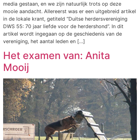
media gestaan, en we zijn natuurlijk trots op deze
mooie aandacht. Allereerst was er een uitgebreid artikel
in de lokale krant, getiteld “Duitse herdersvereniging
DWS 55: 70 jaar liefde voor de herdershond”. In dit
artikel wordt ingegaan op de geschiedenis van de
vereniging, het aantal leden en […]
Het examen van: Anita
Mooij