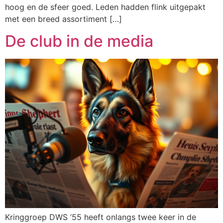
hoog en de sfeer goed. Leden hadden flink uitgepakt
met een breed assortiment […]
De club in de media
Kringgroep DWS ’55 heeft onlangs twee keer in de