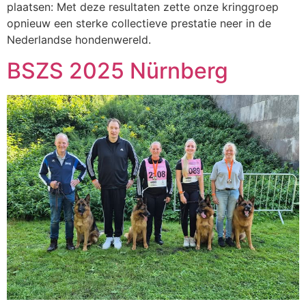
plaatsen: Met deze resultaten zette onze kringgroep
opnieuw een sterke collectieve prestatie neer in de
Nederlandse hondenwereld.
BSZS 2025 Nürnberg