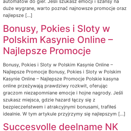
automatów do gier. Jeśli szukasz emocji i szansy na
duże wygrane, warto poznać najnowsze promocje oraz
najlepsze […]
Bonusy, Pokies i Sloty w
Polskim Kasynie Online –
Najlepsze Promocje
Bonusy, Pokies i Sloty w Polskim Kasynie Online –
Najlepsze Promocje Bonusy, Pokies i Sloty w Polskim
Kasynie Online – Najlepsze Promocje Polskie kasyna
online przeżywają prawdziwy rozkwit, oferując
graczom niezapomniane emocje i hojne nagrody. Jeśli
szukasz miejsca, gdzie hazard łączy się z
bezpieczeństwem i atrakcyjnymi bonusami, trafiłeś
idealnie. W tym artykule przyjrzymy się najlepszym […]
Succesvolle deelname NK