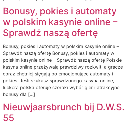
Bonusy, pokies i automaty
w polskim kasynie online –
Sprawdź naszą ofertę
Bonusy, pokies i automaty w polskim kasynie online –
Sprawdź naszą ofertę Bonusy, pokies i automaty w
polskim kasynie online – Sprawdź naszą ofertę Polskie
kasyna online przeżywają prawdziwy rozkwit, a gracze
coraz chętniej sięgają po emocjonujące automaty i
pokies. Jeśli szukasz sprawdzonego kasyna online,
luckera polska oferuje szeroki wybór gier i atrakcyjne
bonusy dla […]
Nieuwjaarsbrunch bij D.W.S.
55