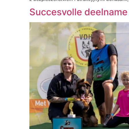
Succesvolle deelnam