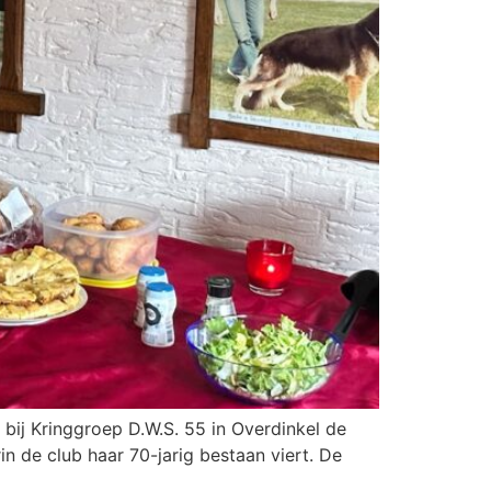
 bij Kringgroep D.W.S. 55 in Overdinkel de
rin de club haar 70-jarig bestaan viert. De