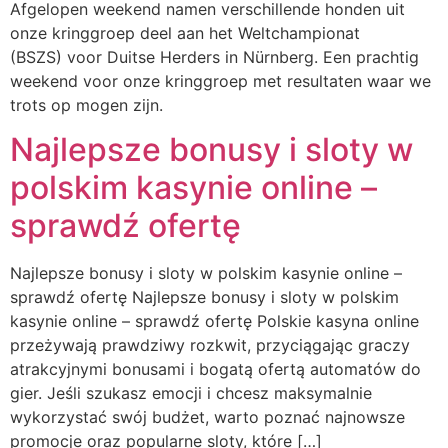
Afgelopen weekend namen verschillende honden uit
onze kringgroep deel aan het Weltchampionat
(BSZS) voor Duitse Herders in Nürnberg. Een prachtig
weekend voor onze kringgroep met resultaten waar we
trots op mogen zijn.
Najlepsze bonusy i sloty w
polskim kasynie online –
sprawdź ofertę
Najlepsze bonusy i sloty w polskim kasynie online –
sprawdź ofertę Najlepsze bonusy i sloty w polskim
kasynie online – sprawdź ofertę Polskie kasyna online
przeżywają prawdziwy rozkwit, przyciągając graczy
atrakcyjnymi bonusami i bogatą ofertą automatów do
gier. Jeśli szukasz emocji i chcesz maksymalnie
wykorzystać swój budżet, warto poznać najnowsze
promocje oraz popularne sloty, które […]