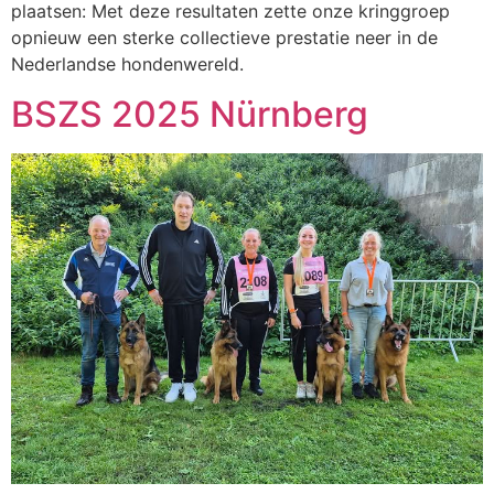
plaatsen: Met deze resultaten zette onze kringgroep
opnieuw een sterke collectieve prestatie neer in de
Nederlandse hondenwereld.
BSZS 2025 Nürnberg