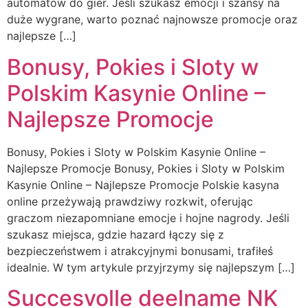
automatów do gier. Jeśli szukasz emocji i szansy na
duże wygrane, warto poznać najnowsze promocje oraz
najlepsze […]
Bonusy, Pokies i Sloty w
Polskim Kasynie Online –
Najlepsze Promocje
Bonusy, Pokies i Sloty w Polskim Kasynie Online –
Najlepsze Promocje Bonusy, Pokies i Sloty w Polskim
Kasynie Online – Najlepsze Promocje Polskie kasyna
online przeżywają prawdziwy rozkwit, oferując
graczom niezapomniane emocje i hojne nagrody. Jeśli
szukasz miejsca, gdzie hazard łączy się z
bezpieczeństwem i atrakcyjnymi bonusami, trafiłeś
idealnie. W tym artykule przyjrzymy się najlepszym […]
Succesvolle deelname NK