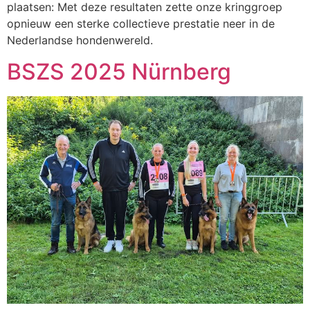
plaatsen: Met deze resultaten zette onze kringgroep
opnieuw een sterke collectieve prestatie neer in de
Nederlandse hondenwereld.
BSZS 2025 Nürnberg