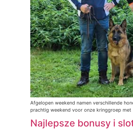
Afgelopen weekend namen verschillende hond
prachtig weekend voor onze kringgroep met r
Najlepsze bonusy i slo