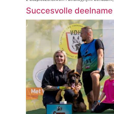
Succesvolle deelnam