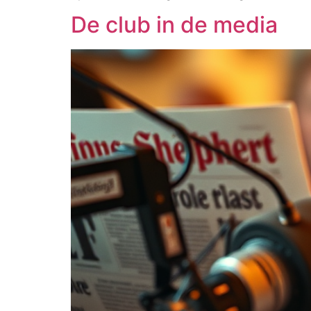
De club in de media