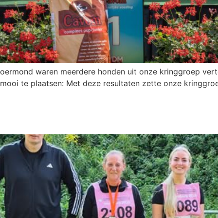
oermond waren meerdere honden uit onze kringgroep verte
 mooi te plaatsen: Met deze resultaten zette onze kringgro