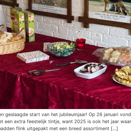
n geslaagde start van het jubileumjaar! Op 26 januari vond
et een extra feestelijk tintje, want 2025 is ook het jaar waa
adden flink uitgepakt met een breed assortiment […]