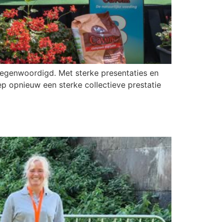
genwoordigd. Met sterke presentaties en
ep opnieuw een sterke collectieve prestatie