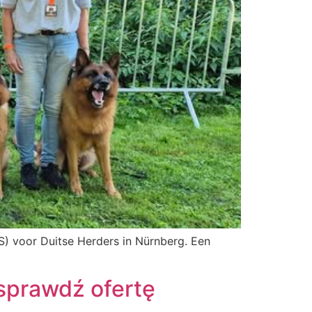
) voor Duitse Herders in Nürnberg. Een
 sprawdź ofertę