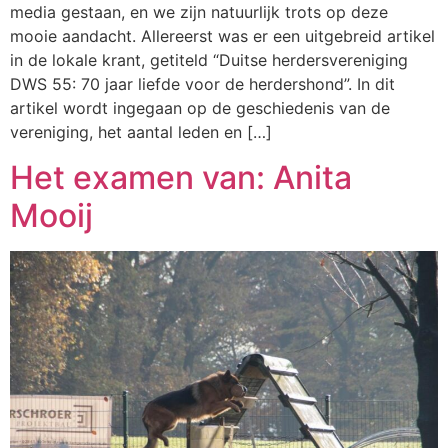
media gestaan, en we zijn natuurlijk trots op deze
mooie aandacht. Allereerst was er een uitgebreid artikel
in de lokale krant, getiteld “Duitse herdersvereniging
DWS 55: 70 jaar liefde voor de herdershond”. In dit
artikel wordt ingegaan op de geschiedenis van de
vereniging, het aantal leden en […]
Het examen van: Anita
Mooij