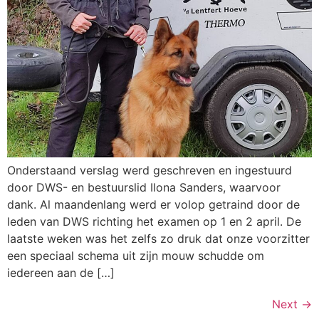
Onderstaand verslag werd geschreven en ingestuurd
door DWS- en bestuurslid Ilona Sanders, waarvoor
dank. Al maandenlang werd er volop getraind door de
leden van DWS richting het examen op 1 en 2 april. De
laatste weken was het zelfs zo druk dat onze voorzitter
een speciaal schema uit zijn mouw schudde om
iedereen aan de […]
Next
→