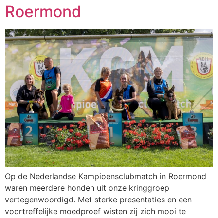
Roermond
Op de Nederlandse Kampioensclubmatch in Roermond
waren meerdere honden uit onze kringgroep
vertegenwoordigd. Met sterke presentaties en een
voortreffelijke moedproef wisten zij zich mooi te