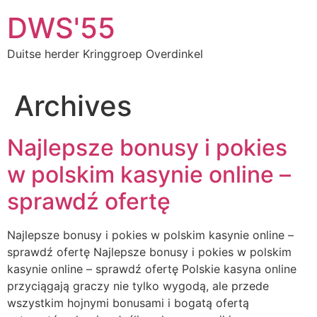
Skip
DWS'55
to
content
Duitse herder Kringgroep Overdinkel
Archives
Najlepsze bonusy i pokies
w polskim kasynie online –
sprawdź ofertę
Najlepsze bonusy i pokies w polskim kasynie online –
sprawdź ofertę Najlepsze bonusy i pokies w polskim
kasynie online – sprawdź ofertę Polskie kasyna online
przyciągają graczy nie tylko wygodą, ale przede
wszystkim hojnymi bonusami i bogatą ofertą