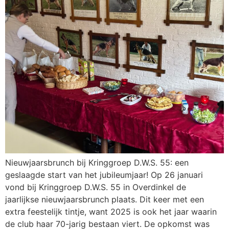
Nieuwjaarsbrunch bij Kringgroep D.W.S. 55: een
geslaagde start van het jubileumjaar! Op 26 januari
vond bij Kringgroep D.W.S. 55 in Overdinkel de
jaarlijkse nieuwjaarsbrunch plaats. Dit keer met een
extra feestelijk tintje, want 2025 is ook het jaar waarin
de club haar 70-jarig bestaan viert. De opkomst was