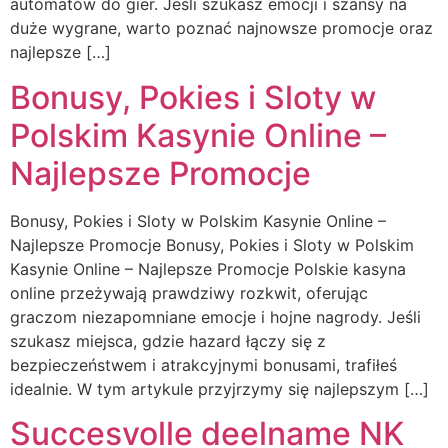
automatów do gier. Jeśli szukasz emocji i szansy na
duże wygrane, warto poznać najnowsze promocje oraz
najlepsze […]
Bonusy, Pokies i Sloty w
Polskim Kasynie Online –
Najlepsze Promocje
Bonusy, Pokies i Sloty w Polskim Kasynie Online –
Najlepsze Promocje Bonusy, Pokies i Sloty w Polskim
Kasynie Online – Najlepsze Promocje Polskie kasyna
online przeżywają prawdziwy rozkwit, oferując
graczom niezapomniane emocje i hojne nagrody. Jeśli
szukasz miejsca, gdzie hazard łączy się z
bezpieczeństwem i atrakcyjnymi bonusami, trafiłeś
idealnie. W tym artykule przyjrzymy się najlepszym […]
Succesvolle deelname NK