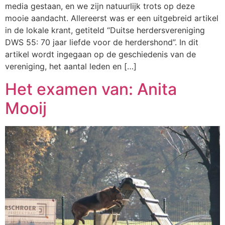
media gestaan, en we zijn natuurlijk trots op deze
mooie aandacht. Allereerst was er een uitgebreid artikel
in de lokale krant, getiteld “Duitse herdersvereniging
DWS 55: 70 jaar liefde voor de herdershond”. In dit
artikel wordt ingegaan op de geschiedenis van de
vereniging, het aantal leden en […]
Het examen van: Anita
Mooij