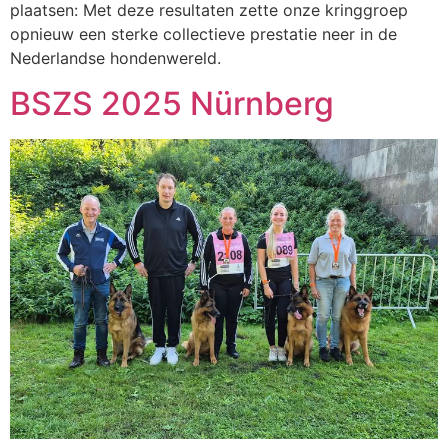
plaatsen: Met deze resultaten zette onze kringgroep
opnieuw een sterke collectieve prestatie neer in de
Nederlandse hondenwereld.
BSZS 2025 Nürnberg