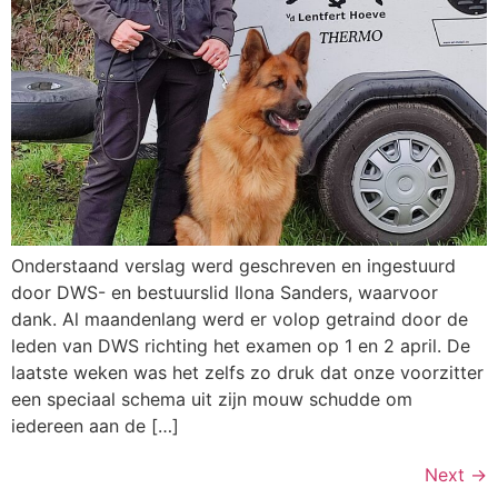
Onderstaand verslag werd geschreven en ingestuurd
door DWS- en bestuurslid Ilona Sanders, waarvoor
dank. Al maandenlang werd er volop getraind door de
leden van DWS richting het examen op 1 en 2 april. De
laatste weken was het zelfs zo druk dat onze voorzitter
een speciaal schema uit zijn mouw schudde om
iedereen aan de […]
Next
→