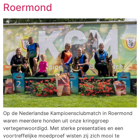
Roermond
Op de Nederlandse Kampioensclubmatch in Roermond
waren meerdere honden uit onze kringgroep
vertegenwoordigd. Met sterke presentaties en een
voortreffelijke moedproef wisten zij zich mooi te