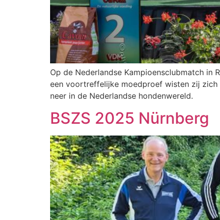
Op de Nederlandse Kampioensclubmatch in R
een voortreffelijke moedproef wisten zij zich
neer in de Nederlandse hondenwereld.
BSZS 2025 Nürnberg