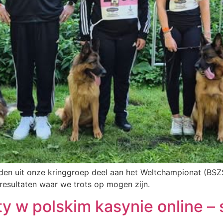
en uit onze kringgroep deel aan het Weltchampionat (BSZS
esultaten waar we trots op mogen zijn.
ty w polskim kasynie online –