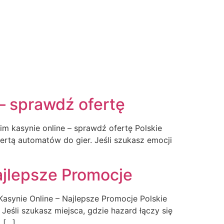
 – sprawdź ofertę
im kasynie online – sprawdź ofertę Polskie
ertą automatów do gier. Jeśli szukasz emocji
Najlepsze Promocje
Kasynie Online – Najlepsze Promocje Polskie
eśli szukasz miejsca, gdzie hazard łączy się
 […]