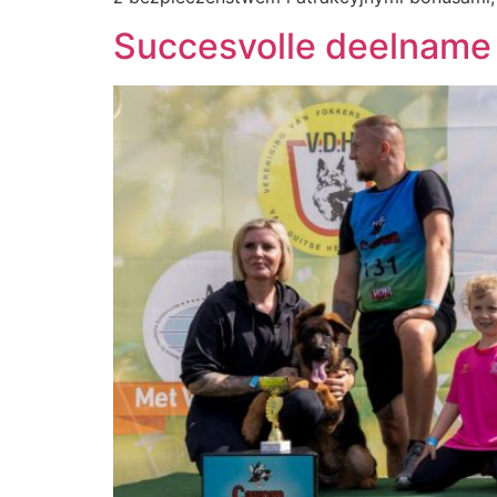
Succesvolle deelnam