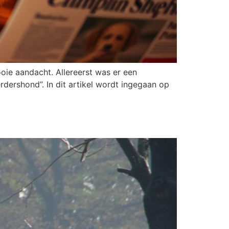
oie aandacht. Allereerst was er een
erdershond”. In dit artikel wordt ingegaan op