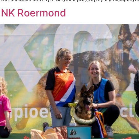
e NK Roermond