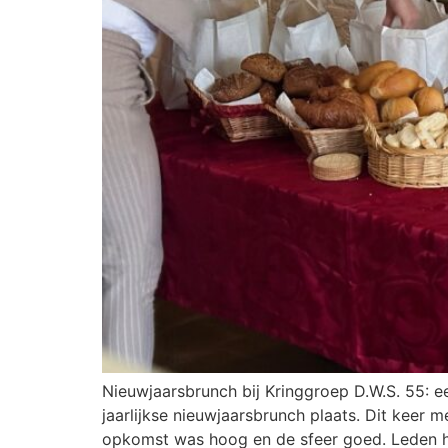
Nieuwjaarsbrunch bij Kringgroep D.W.S. 55: ee
jaarlijkse nieuwjaarsbrunch plaats. Dit keer m
opkomst was hoog en de sfeer goed. Leden h