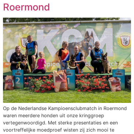
Roermond
Op de Nederlandse Kampioensclubmatch in Roermond
waren meerdere honden uit onze kringgroep
vertegenwoordigd. Met sterke presentaties en een
voortreffelijke moedproef wisten zij zich mooi te