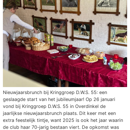
Nieuwjaarsbrunch bij Kringgroep D.W.S. 55: een
geslaagde start van het jubileumjaar! Op 26 januari
vond bij Kringgroep D.W.S. 55 in Overdinkel de
jaarlijkse nieuwjaarsbrunch plaats. Dit keer met een
extra feestelijk tintje, want 2025 is ook het jaar waarin
de club haar 70-jarig bestaan viert. De opkomst was