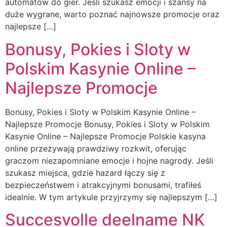
automatów do gier. Jeśli szukasz emocji i szansy na
duże wygrane, warto poznać najnowsze promocje oraz
najlepsze […]
Bonusy, Pokies i Sloty w
Polskim Kasynie Online –
Najlepsze Promocje
Bonusy, Pokies i Sloty w Polskim Kasynie Online –
Najlepsze Promocje Bonusy, Pokies i Sloty w Polskim
Kasynie Online – Najlepsze Promocje Polskie kasyna
online przeżywają prawdziwy rozkwit, oferując
graczom niezapomniane emocje i hojne nagrody. Jeśli
szukasz miejsca, gdzie hazard łączy się z
bezpieczeństwem i atrakcyjnymi bonusami, trafiłeś
idealnie. W tym artykule przyjrzymy się najlepszym […]
Succesvolle deelname NK