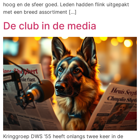
hoog en de sfeer goed. Leden hadden flink uitgepakt
met een breed assortiment […]
De club in de media
Kringgroep DWS ’55 heeft onlangs twee keer in de