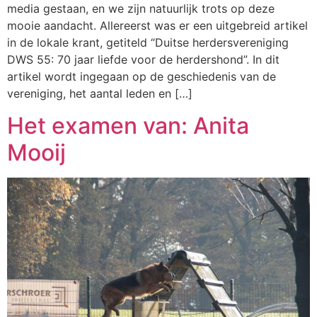
media gestaan, en we zijn natuurlijk trots op deze
mooie aandacht. Allereerst was er een uitgebreid artikel
in de lokale krant, getiteld “Duitse herdersvereniging
DWS 55: 70 jaar liefde voor de herdershond”. In dit
artikel wordt ingegaan op de geschiedenis van de
vereniging, het aantal leden en […]
Het examen van: Anita
Mooij