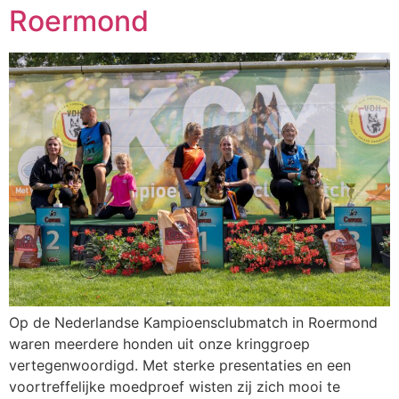
Roermond
Op de Nederlandse Kampioensclubmatch in Roermond
waren meerdere honden uit onze kringgroep
vertegenwoordigd. Met sterke presentaties en een
voortreffelijke moedproef wisten zij zich mooi te