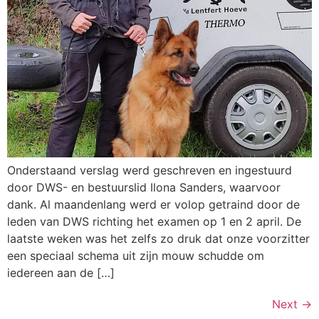
Onderstaand verslag werd geschreven en ingestuurd
door DWS- en bestuurslid Ilona Sanders, waarvoor
dank. Al maandenlang werd er volop getraind door de
leden van DWS richting het examen op 1 en 2 april. De
laatste weken was het zelfs zo druk dat onze voorzitter
een speciaal schema uit zijn mouw schudde om
iedereen aan de […]
Next
→