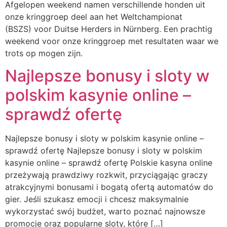
Afgelopen weekend namen verschillende honden uit
onze kringgroep deel aan het Weltchampionat
(BSZS) voor Duitse Herders in Nürnberg. Een prachtig
weekend voor onze kringgroep met resultaten waar we
trots op mogen zijn.
Najlepsze bonusy i sloty w
polskim kasynie online –
sprawdź ofertę
Najlepsze bonusy i sloty w polskim kasynie online –
sprawdź ofertę Najlepsze bonusy i sloty w polskim
kasynie online – sprawdź ofertę Polskie kasyna online
przeżywają prawdziwy rozkwit, przyciągając graczy
atrakcyjnymi bonusami i bogatą ofertą automatów do
gier. Jeśli szukasz emocji i chcesz maksymalnie
wykorzystać swój budżet, warto poznać najnowsze
promocje oraz popularne sloty, które […]