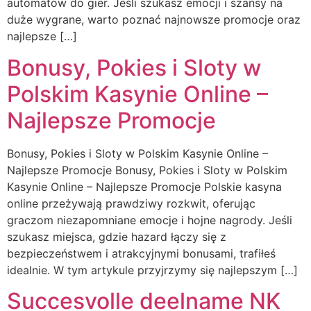
automatów do gier. Jeśli szukasz emocji i szansy na
duże wygrane, warto poznać najnowsze promocje oraz
najlepsze […]
Bonusy, Pokies i Sloty w
Polskim Kasynie Online –
Najlepsze Promocje
Bonusy, Pokies i Sloty w Polskim Kasynie Online –
Najlepsze Promocje Bonusy, Pokies i Sloty w Polskim
Kasynie Online – Najlepsze Promocje Polskie kasyna
online przeżywają prawdziwy rozkwit, oferując
graczom niezapomniane emocje i hojne nagrody. Jeśli
szukasz miejsca, gdzie hazard łączy się z
bezpieczeństwem i atrakcyjnymi bonusami, trafiłeś
idealnie. W tym artykule przyjrzymy się najlepszym […]
Succesvolle deelname NK