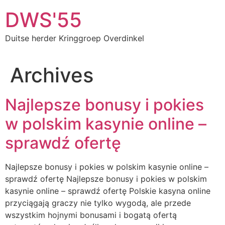
Skip
DWS'55
to
content
Duitse herder Kringgroep Overdinkel
Archives
Najlepsze bonusy i pokies
w polskim kasynie online –
sprawdź ofertę
Najlepsze bonusy i pokies w polskim kasynie online –
sprawdź ofertę Najlepsze bonusy i pokies w polskim
kasynie online – sprawdź ofertę Polskie kasyna online
przyciągają graczy nie tylko wygodą, ale przede
wszystkim hojnymi bonusami i bogatą ofertą