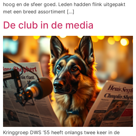
hoog en de sfeer goed. Leden hadden flink uitgepakt
met een breed assortiment […]
De club in de media
Kringgroep DWS ’55 heeft onlangs twee keer in de