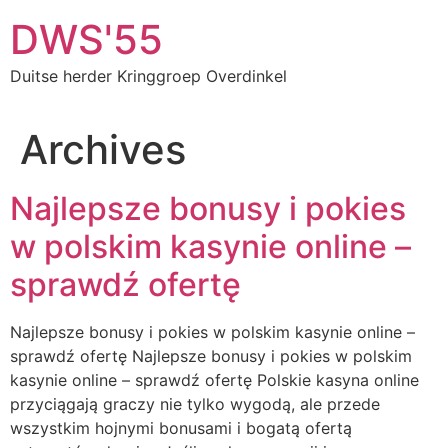
Skip
DWS'55
to
content
Duitse herder Kringgroep Overdinkel
Archives
Najlepsze bonusy i pokies
w polskim kasynie online –
sprawdź ofertę
Najlepsze bonusy i pokies w polskim kasynie online –
sprawdź ofertę Najlepsze bonusy i pokies w polskim
kasynie online – sprawdź ofertę Polskie kasyna online
przyciągają graczy nie tylko wygodą, ale przede
wszystkim hojnymi bonusami i bogatą ofertą