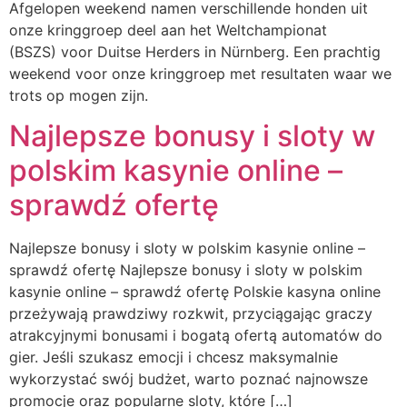
Afgelopen weekend namen verschillende honden uit
onze kringgroep deel aan het Weltchampionat
(BSZS) voor Duitse Herders in Nürnberg. Een prachtig
weekend voor onze kringgroep met resultaten waar we
trots op mogen zijn.
Najlepsze bonusy i sloty w
polskim kasynie online –
sprawdź ofertę
Najlepsze bonusy i sloty w polskim kasynie online –
sprawdź ofertę Najlepsze bonusy i sloty w polskim
kasynie online – sprawdź ofertę Polskie kasyna online
przeżywają prawdziwy rozkwit, przyciągając graczy
atrakcyjnymi bonusami i bogatą ofertą automatów do
gier. Jeśli szukasz emocji i chcesz maksymalnie
wykorzystać swój budżet, warto poznać najnowsze
promocje oraz popularne sloty, które […]