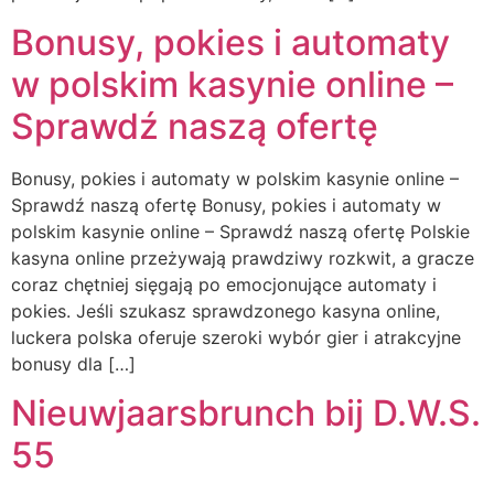
Bonusy, pokies i automaty
w polskim kasynie online –
Sprawdź naszą ofertę
Bonusy, pokies i automaty w polskim kasynie online –
Sprawdź naszą ofertę Bonusy, pokies i automaty w
polskim kasynie online – Sprawdź naszą ofertę Polskie
kasyna online przeżywają prawdziwy rozkwit, a gracze
coraz chętniej sięgają po emocjonujące automaty i
pokies. Jeśli szukasz sprawdzonego kasyna online,
luckera polska oferuje szeroki wybór gier i atrakcyjne
bonusy dla […]
Nieuwjaarsbrunch bij D.W.S.
55