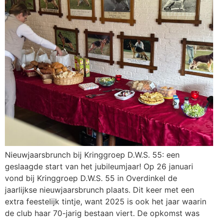
Nieuwjaarsbrunch bij Kringgroep D.W.S. 55: een
geslaagde start van het jubileumjaar! Op 26 januari
vond bij Kringgroep D.W.S. 55 in Overdinkel de
jaarlijkse nieuwjaarsbrunch plaats. Dit keer met een
extra feestelijk tintje, want 2025 is ook het jaar waarin
de club haar 70-jarig bestaan viert. De opkomst was