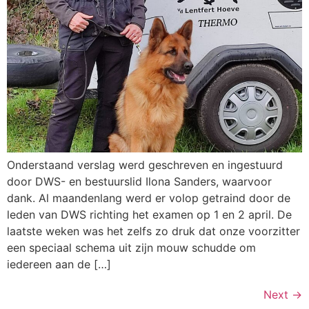
Onderstaand verslag werd geschreven en ingestuurd
door DWS- en bestuurslid Ilona Sanders, waarvoor
dank. Al maandenlang werd er volop getraind door de
leden van DWS richting het examen op 1 en 2 april. De
laatste weken was het zelfs zo druk dat onze voorzitter
een speciaal schema uit zijn mouw schudde om
iedereen aan de […]
Next
→