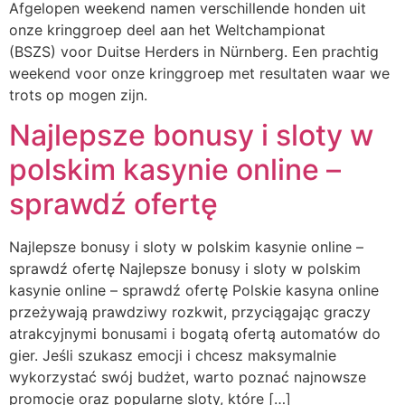
Afgelopen weekend namen verschillende honden uit
onze kringgroep deel aan het Weltchampionat
(BSZS) voor Duitse Herders in Nürnberg. Een prachtig
weekend voor onze kringgroep met resultaten waar we
trots op mogen zijn.
Najlepsze bonusy i sloty w
polskim kasynie online –
sprawdź ofertę
Najlepsze bonusy i sloty w polskim kasynie online –
sprawdź ofertę Najlepsze bonusy i sloty w polskim
kasynie online – sprawdź ofertę Polskie kasyna online
przeżywają prawdziwy rozkwit, przyciągając graczy
atrakcyjnymi bonusami i bogatą ofertą automatów do
gier. Jeśli szukasz emocji i chcesz maksymalnie
wykorzystać swój budżet, warto poznać najnowsze
promocje oraz popularne sloty, które […]