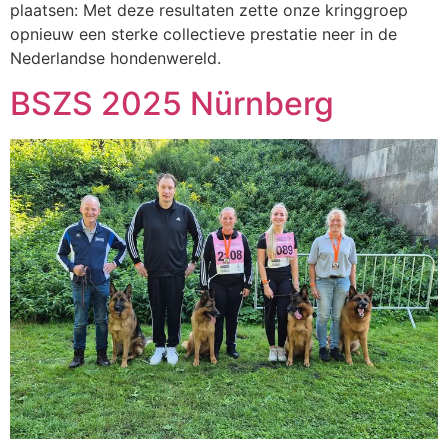
plaatsen: Met deze resultaten zette onze kringgroep
opnieuw een sterke collectieve prestatie neer in de
Nederlandse hondenwereld.
BSZS 2025 Nürnberg