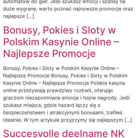
automatów do gier. Jeśli szukasz emocji i szansy na
duże wygrane, warto poznać najnowsze promocje oraz
najlepsze […]
Bonusy, Pokies i Sloty w
Polskim Kasynie Online –
Najlepsze Promocje
Bonusy, Pokies i Sloty w Polskim Kasynie Online –
Najlepsze Promocje Bonusy, Pokies i Sloty w Polskim
Kasynie Online – Najlepsze Promocje Polskie kasyna
online przeżywają prawdziwy rozkwit, oferując
graczom niezapomniane emocje i hojne nagrody. Jeśli
szukasz miejsca, gdzie hazard łączy się z
bezpieczeństwem i atrakcyjnymi bonusami, trafiłeś
idealnie. W tym artykule przyjrzymy się najlepszym […]
Succesvolle deelname NK