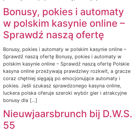
Bonusy, pokies i automaty
w polskim kasynie online –
Sprawdź naszą ofertę
Bonusy, pokies i automaty w polskim kasynie online –
Sprawdź naszą ofertę Bonusy, pokies i automaty w
polskim kasynie online – Sprawdź naszą ofertę Polskie
kasyna online przeżywają prawdziwy rozkwit, a gracze
coraz chętniej sięgają po emocjonujące automaty i
pokies. Jeśli szukasz sprawdzonego kasyna online,
luckera polska oferuje szeroki wybór gier i atrakcyjne
bonusy dla […]
Nieuwjaarsbrunch bij D.W.S.
55