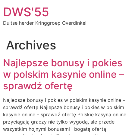
Skip
DWS'55
to
content
Duitse herder Kringgroep Overdinkel
Archives
Najlepsze bonusy i pokies
w polskim kasynie online –
sprawdź ofertę
Najlepsze bonusy i pokies w polskim kasynie online –
sprawdź ofertę Najlepsze bonusy i pokies w polskim
kasynie online – sprawdź ofertę Polskie kasyna online
przyciągają graczy nie tylko wygodą, ale przede
wszystkim hojnymi bonusami i bogatą ofertą