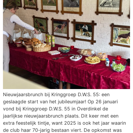
Nieuwjaarsbrunch bij Kringgroep D.W.S. 55: een
geslaagde start van het jubileumjaar! Op 26 januari
vond bij Kringgroep D.W.S. 55 in Overdinkel de
jaarlijkse nieuwjaarsbrunch plaats. Dit keer met een
extra feestelijk tintje, want 2025 is ook het jaar waarin
de club haar 70-jarig bestaan viert. De opkomst was