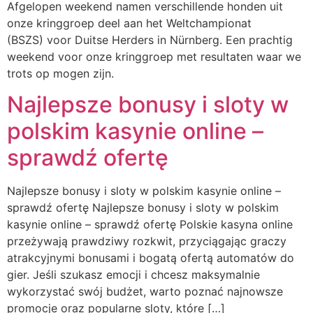
Afgelopen weekend namen verschillende honden uit
onze kringgroep deel aan het Weltchampionat
(BSZS) voor Duitse Herders in Nürnberg. Een prachtig
weekend voor onze kringgroep met resultaten waar we
trots op mogen zijn.
Najlepsze bonusy i sloty w
polskim kasynie online –
sprawdź ofertę
Najlepsze bonusy i sloty w polskim kasynie online –
sprawdź ofertę Najlepsze bonusy i sloty w polskim
kasynie online – sprawdź ofertę Polskie kasyna online
przeżywają prawdziwy rozkwit, przyciągając graczy
atrakcyjnymi bonusami i bogatą ofertą automatów do
gier. Jeśli szukasz emocji i chcesz maksymalnie
wykorzystać swój budżet, warto poznać najnowsze
promocje oraz popularne sloty, które […]