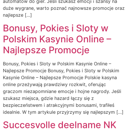
automatów do gier. Jeśli szukasz emocji i szansy na
duże wygrane, warto poznać najnowsze promocje oraz
najlepsze […]
Bonusy, Pokies i Sloty w
Polskim Kasynie Online –
Najlepsze Promocje
Bonusy, Pokies i Sloty w Polskim Kasynie Online –
Najlepsze Promocje Bonusy, Pokies i Sloty w Polskim
Kasynie Online – Najlepsze Promocje Polskie kasyna
online przeżywają prawdziwy rozkwit, oferując
graczom niezapomniane emocje i hojne nagrody. Jeśli
szukasz miejsca, gdzie hazard łączy się z
bezpieczeństwem i atrakcyjnymi bonusami, trafiłeś
idealnie. W tym artykule przyjrzymy się najlepszym […]
Succesvolle deelname NK