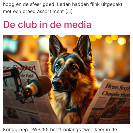
hoog en de sfeer goed. Leden hadden flink uitgepakt
met een breed assortiment […]
De club in de media
Kringgroep DWS ’55 heeft onlangs twee keer in de