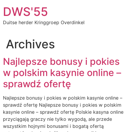
Skip
DWS'55
to
content
Duitse herder Kringgroep Overdinkel
Archives
Najlepsze bonusy i pokies
w polskim kasynie online –
sprawdź ofertę
Najlepsze bonusy i pokies w polskim kasynie online –
sprawdź ofertę Najlepsze bonusy i pokies w polskim
kasynie online – sprawdź ofertę Polskie kasyna online
przyciągają graczy nie tylko wygodą, ale przede
wszystkim hojnymi bonusami i bogatą ofertą