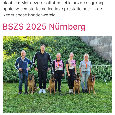
plaatsen: Met deze resultaten zette onze kringgroep
opnieuw een sterke collectieve prestatie neer in de
Nederlandse hondenwereld.
BSZS 2025 Nürnberg