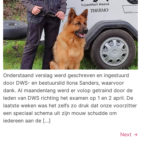
Onderstaand verslag werd geschreven en ingestuurd
door DWS- en bestuurslid Ilona Sanders, waarvoor
dank. Al maandenlang werd er volop getraind door de
leden van DWS richting het examen op 1 en 2 april. De
laatste weken was het zelfs zo druk dat onze voorzitter
een speciaal schema uit zijn mouw schudde om
iedereen aan de […]
Next
→