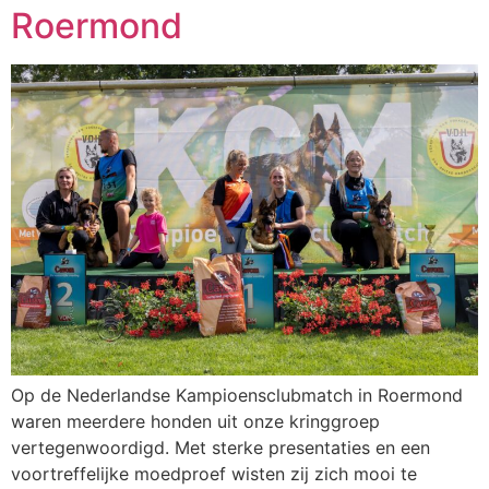
Roermond
Op de Nederlandse Kampioensclubmatch in Roermond
waren meerdere honden uit onze kringgroep
vertegenwoordigd. Met sterke presentaties en een
voortreffelijke moedproef wisten zij zich mooi te