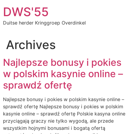
Skip
DWS'55
to
content
Duitse herder Kringgroep Overdinkel
Archives
Najlepsze bonusy i pokies
w polskim kasynie online –
sprawdź ofertę
Najlepsze bonusy i pokies w polskim kasynie online –
sprawdź ofertę Najlepsze bonusy i pokies w polskim
kasynie online – sprawdź ofertę Polskie kasyna online
przyciągają graczy nie tylko wygodą, ale przede
wszystkim hojnymi bonusami i bogatą ofertą