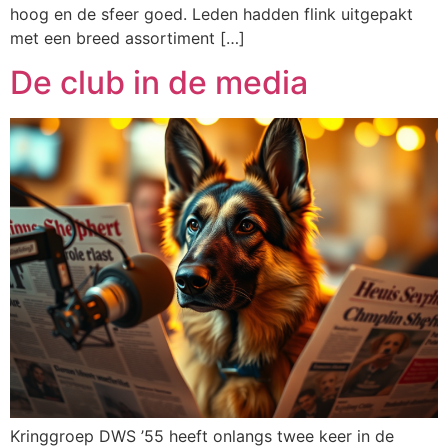
hoog en de sfeer goed. Leden hadden flink uitgepakt
met een breed assortiment […]
De club in de media
Kringgroep DWS ’55 heeft onlangs twee keer in de