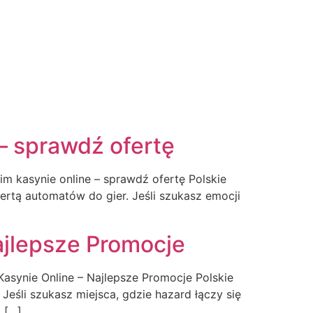
 – sprawdź ofertę
im kasynie online – sprawdź ofertę Polskie
ertą automatów do gier. Jeśli szukasz emocji
Najlepsze Promocje
Kasynie Online – Najlepsze Promocje Polskie
eśli szukasz miejsca, gdzie hazard łączy się
 […]