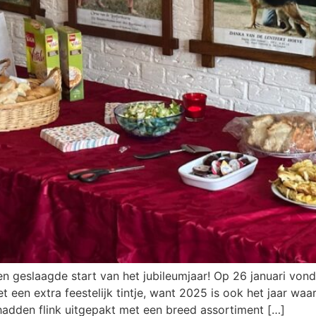
n geslaagde start van het jubileumjaar! Op 26 januari vond
et een extra feestelijk tintje, want 2025 is ook het jaar waa
adden flink uitgepakt met een breed assortiment […]