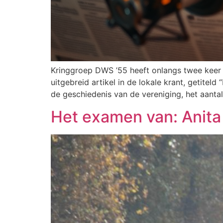
Kringgroep DWS ’55 heeft onlangs twee keer i
uitgebreid artikel in de lokale krant, getitel
de geschiedenis van de vereniging, het aantal
Het examen van: Anita