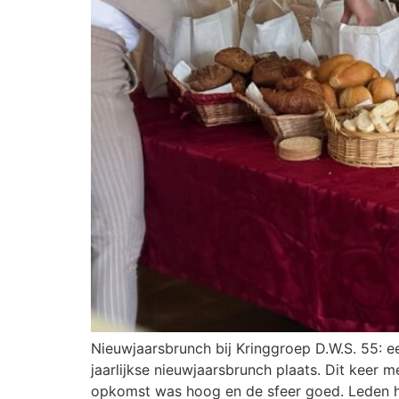
Nieuwjaarsbrunch bij Kringgroep D.W.S. 55: ee
jaarlijkse nieuwjaarsbrunch plaats. Dit keer m
opkomst was hoog en de sfeer goed. Leden h