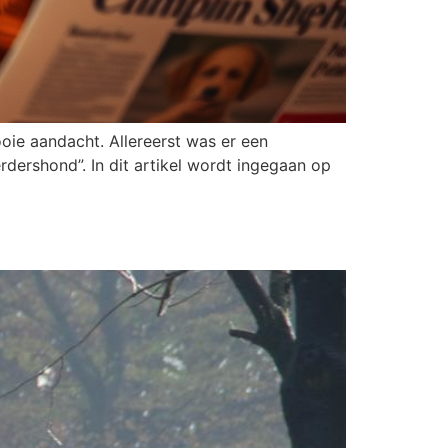
oie aandacht. Allereerst was er een
erdershond”. In dit artikel wordt ingegaan op