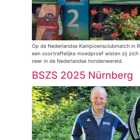
Op de Nederlandse Kampioensclubmatch in R
een voortreffelijke moedproef wisten zij zich
neer in de Nederlandse hondenwereld.
BSZS 2025 Nürnberg