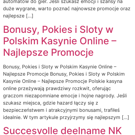
automatów do gier. Jeśli szukasz emocji i szansy na
duże wygrane, warto poznać najnowsze promocje oraz
najlepsze […]
Bonusy, Pokies i Sloty w
Polskim Kasynie Online –
Najlepsze Promocje
Bonusy, Pokies i Sloty w Polskim Kasynie Online –
Najlepsze Promocje Bonusy, Pokies i Sloty w Polskim
Kasynie Online – Najlepsze Promocje Polskie kasyna
online przeżywają prawdziwy rozkwit, oferując
graczom niezapomniane emocje i hojne nagrody. Jeśli
szukasz miejsca, gdzie hazard łączy się z
bezpieczeństwem i atrakcyjnymi bonusami, trafiłeś
idealnie. W tym artykule przyjrzymy się najlepszym […]
Succesvolle deelname NK