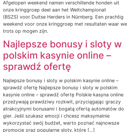
Afgelopen weekend namen verschillende honden uit
onze kringgroep deel aan het Weltchampionat
(BSZS) voor Duitse Herders in Nürnberg. Een prachtig
weekend voor onze kringgroep met resultaten waar we
trots op mogen zijn.
Najlepsze bonusy i sloty w
polskim kasynie online –
sprawdź ofertę
Najlepsze bonusy i sloty w polskim kasynie online –
sprawdź ofertę Najlepsze bonusy i sloty w polskim
kasynie online – sprawdź ofertę Polskie kasyna online
przeżywają prawdziwy rozkwit, przyciągając graczy
atrakcyjnymi bonusami i bogatą ofertą automatów do
gier. Jeśli szukasz emocji i chcesz maksymalnie
wykorzystać swój budżet, warto poznać najnowsze
promocje oraz popularne sloty, które […]