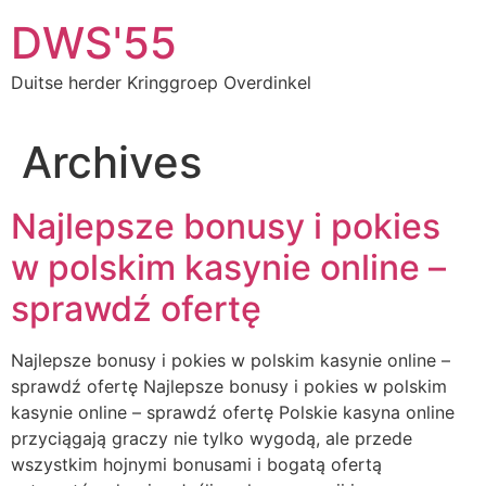
Skip
DWS'55
to
content
Duitse herder Kringgroep Overdinkel
Archives
Najlepsze bonusy i pokies
w polskim kasynie online –
sprawdź ofertę
Najlepsze bonusy i pokies w polskim kasynie online –
sprawdź ofertę Najlepsze bonusy i pokies w polskim
kasynie online – sprawdź ofertę Polskie kasyna online
przyciągają graczy nie tylko wygodą, ale przede
wszystkim hojnymi bonusami i bogatą ofertą