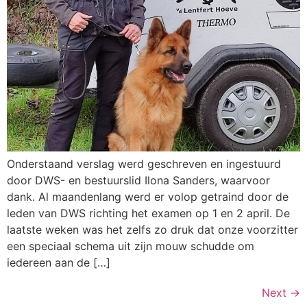
Onderstaand verslag werd geschreven en ingestuurd
door DWS- en bestuurslid Ilona Sanders, waarvoor
dank. Al maandenlang werd er volop getraind door de
leden van DWS richting het examen op 1 en 2 april. De
laatste weken was het zelfs zo druk dat onze voorzitter
een speciaal schema uit zijn mouw schudde om
iedereen aan de […]
Next
→