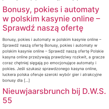
Bonusy, pokies i automaty
w polskim kasynie online –
Sprawdź naszą ofertę
Bonusy, pokies i automaty w polskim kasynie online –
Sprawdź naszą ofertę Bonusy, pokies i automaty w
polskim kasynie online – Sprawdź naszą ofertę Polskie
kasyna online przeżywają prawdziwy rozkwit, a gracze
coraz chętniej sięgają po emocjonujące automaty i
pokies. Jeśli szukasz sprawdzonego kasyna online,
luckera polska oferuje szeroki wybór gier i atrakcyjne
bonusy dla […]
Nieuwjaarsbrunch bij D.W.S.
55