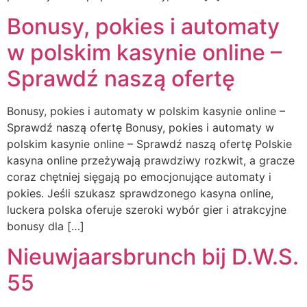
Bonusy, pokies i automaty
w polskim kasynie online –
Sprawdź naszą ofertę
Bonusy, pokies i automaty w polskim kasynie online –
Sprawdź naszą ofertę Bonusy, pokies i automaty w
polskim kasynie online – Sprawdź naszą ofertę Polskie
kasyna online przeżywają prawdziwy rozkwit, a gracze
coraz chętniej sięgają po emocjonujące automaty i
pokies. Jeśli szukasz sprawdzonego kasyna online,
luckera polska oferuje szeroki wybór gier i atrakcyjne
bonusy dla […]
Nieuwjaarsbrunch bij D.W.S.
55