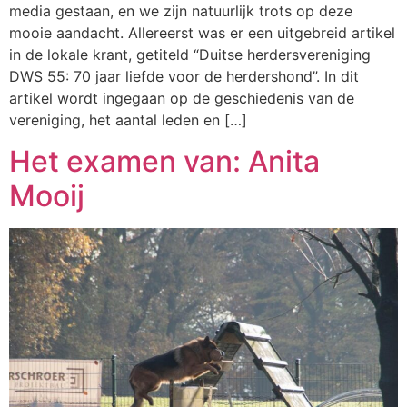
media gestaan, en we zijn natuurlijk trots op deze
mooie aandacht. Allereerst was er een uitgebreid artikel
in de lokale krant, getiteld “Duitse herdersvereniging
DWS 55: 70 jaar liefde voor de herdershond”. In dit
artikel wordt ingegaan op de geschiedenis van de
vereniging, het aantal leden en […]
Het examen van: Anita
Mooij