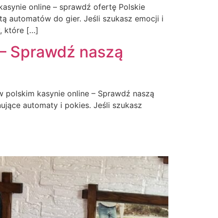
kasynie online – sprawdź ofertę Polskie
ą automatów do gier. Jeśli szukasz emocji i
 które […]
 – Sprawdź naszą
w polskim kasynie online – Sprawdź naszą
ujące automaty i pokies. Jeśli szukasz