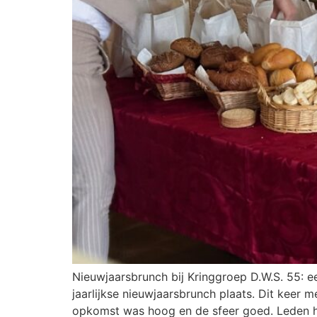
Nieuwjaarsbrunch bij Kringgroep D.W.S. 55: ee
jaarlijkse nieuwjaarsbrunch plaats. Dit keer m
opkomst was hoog en de sfeer goed. Leden h