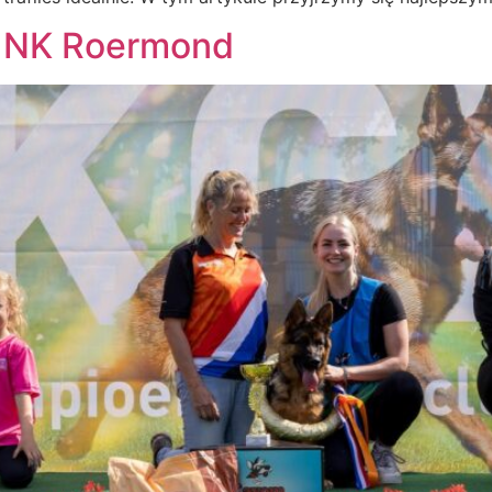
e NK Roermond