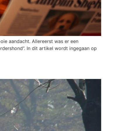
oie aandacht. Allereerst was er een
erdershond”. In dit artikel wordt ingegaan op