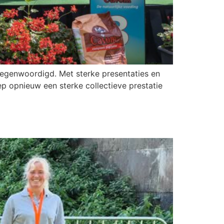
genwoordigd. Met sterke presentaties en
ep opnieuw een sterke collectieve prestatie