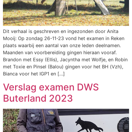
Dit verhaal is geschreven en ingezonden door Anita
Mooij: Op zondag 26-11-23 vond het examen in Reken
plaats waarbij een aantal van onze leden deelnamen.
Maanden van voorbereiding gingen hieraan vooraf.
Brandon met Essy (Ellis), Jacyntha met Wolfje, en Robin
met Toxie en Pinsel (Balou) gingen voor het BH (Vzh),
Bianca voor het IGP1 en […]
Verslag examen DWS
Buterland 2023