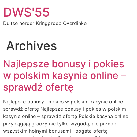
Skip
DWS'55
to
content
Duitse herder Kringgroep Overdinkel
Archives
Najlepsze bonusy i pokies
w polskim kasynie online –
sprawdź ofertę
Najlepsze bonusy i pokies w polskim kasynie online –
sprawdź ofertę Najlepsze bonusy i pokies w polskim
kasynie online – sprawdź ofertę Polskie kasyna online
przyciągają graczy nie tylko wygodą, ale przede
wszystkim hojnymi bonusami i bogatą ofertą