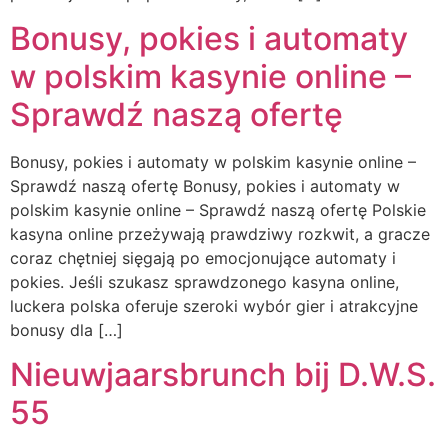
Bonusy, pokies i automaty
w polskim kasynie online –
Sprawdź naszą ofertę
Bonusy, pokies i automaty w polskim kasynie online –
Sprawdź naszą ofertę Bonusy, pokies i automaty w
polskim kasynie online – Sprawdź naszą ofertę Polskie
kasyna online przeżywają prawdziwy rozkwit, a gracze
coraz chętniej sięgają po emocjonujące automaty i
pokies. Jeśli szukasz sprawdzonego kasyna online,
luckera polska oferuje szeroki wybór gier i atrakcyjne
bonusy dla […]
Nieuwjaarsbrunch bij D.W.S.
55