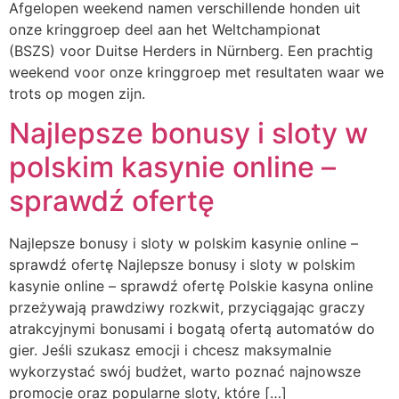
Afgelopen weekend namen verschillende honden uit
onze kringgroep deel aan het Weltchampionat
(BSZS) voor Duitse Herders in Nürnberg. Een prachtig
weekend voor onze kringgroep met resultaten waar we
trots op mogen zijn.
Najlepsze bonusy i sloty w
polskim kasynie online –
sprawdź ofertę
Najlepsze bonusy i sloty w polskim kasynie online –
sprawdź ofertę Najlepsze bonusy i sloty w polskim
kasynie online – sprawdź ofertę Polskie kasyna online
przeżywają prawdziwy rozkwit, przyciągając graczy
atrakcyjnymi bonusami i bogatą ofertą automatów do
gier. Jeśli szukasz emocji i chcesz maksymalnie
wykorzystać swój budżet, warto poznać najnowsze
promocje oraz popularne sloty, które […]