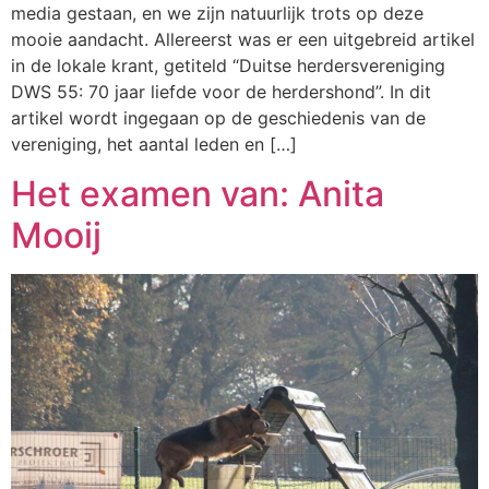
media gestaan, en we zijn natuurlijk trots op deze
mooie aandacht. Allereerst was er een uitgebreid artikel
in de lokale krant, getiteld “Duitse herdersvereniging
DWS 55: 70 jaar liefde voor de herdershond”. In dit
artikel wordt ingegaan op de geschiedenis van de
vereniging, het aantal leden en […]
Het examen van: Anita
Mooij