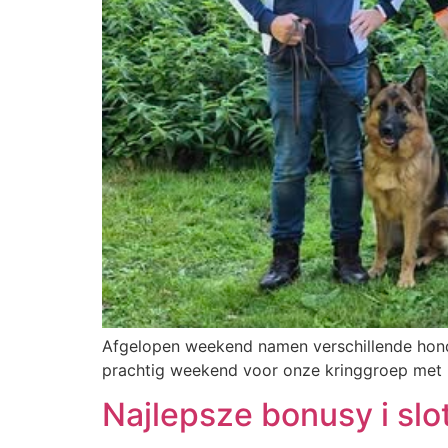
Afgelopen weekend namen verschillende hond
prachtig weekend voor onze kringgroep met r
Najlepsze bonusy i slo