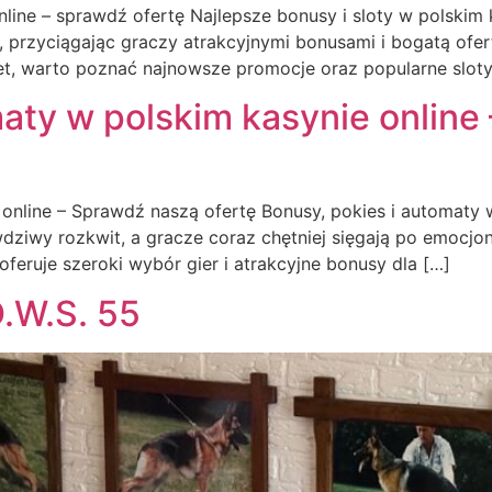
nline – sprawdź ofertę Najlepsze bonusy i sloty w polskim 
 przyciągając graczy atrakcyjnymi bonusami i bogatą ofert
, warto poznać najnowsze promocje oraz popularne sloty,
maty w polskim kasynie online
 online – Sprawdź naszą ofertę Bonusy, pokies i automaty 
dziwy rozkwit, a gracze coraz chętniej sięgają po emocjon
feruje szeroki wybór gier i atrakcyjne bonusy dla […]
D.W.S. 55