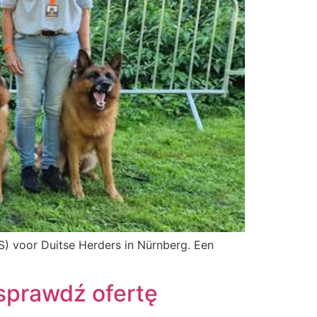
) voor Duitse Herders in Nürnberg. Een
 sprawdź ofertę