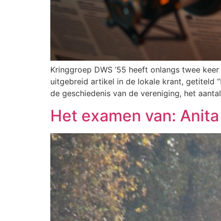
Kringgroep DWS ’55 heeft onlangs twee keer i
uitgebreid artikel in de lokale krant, getitel
de geschiedenis van de vereniging, het aantal
Het examen van: Anita