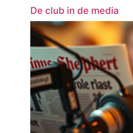
De club in de media