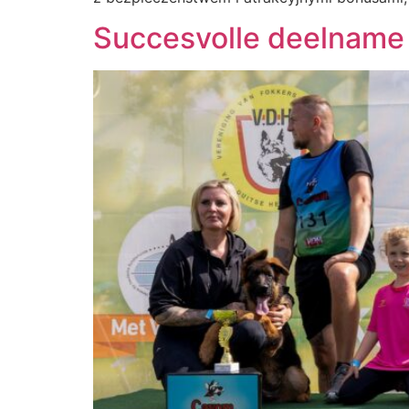
Succesvolle deelnam