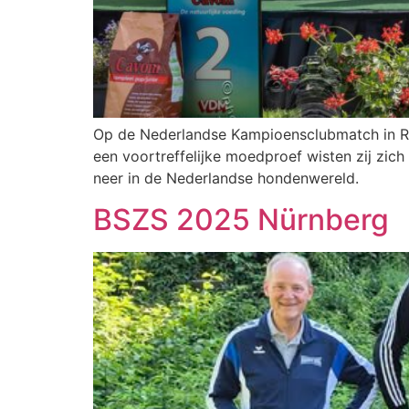
Op de Nederlandse Kampioensclubmatch in R
een voortreffelijke moedproef wisten zij zich
neer in de Nederlandse hondenwereld.
BSZS 2025 Nürnberg