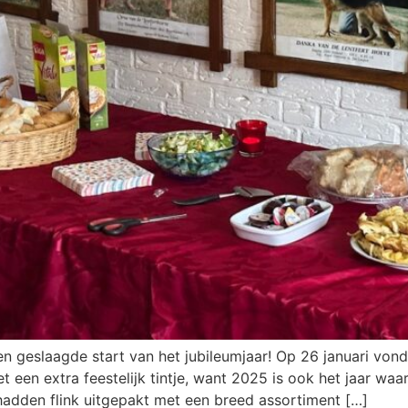
n geslaagde start van het jubileumjaar! Op 26 januari vond
et een extra feestelijk tintje, want 2025 is ook het jaar waa
adden flink uitgepakt met een breed assortiment […]