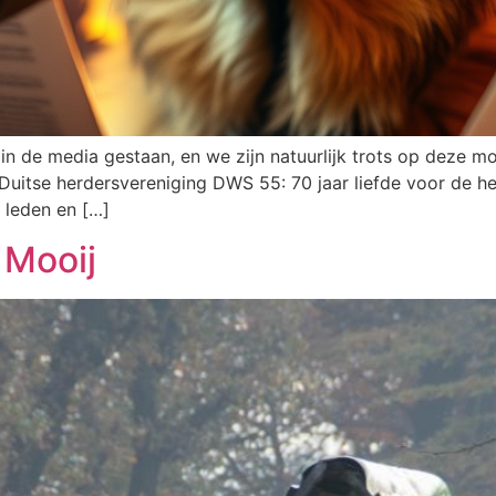
n de media gestaan, en we zijn natuurlijk trots op deze mo
d “Duitse herdersvereniging DWS 55: 70 jaar liefde voor de h
 leden en […]
 Mooij