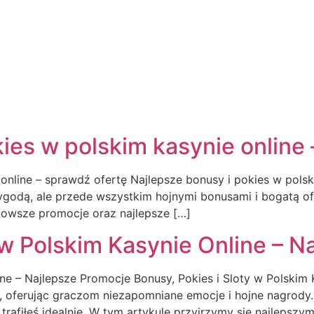
ies w polskim kasynie online
online – sprawdź ofertę Najlepsze bonusy i pokies w polsk
wygodą, ale przede wszystkim hojnymi bonusami i bogatą of
nowsze promocje oraz najlepsze […]
 w Polskim Kasynie Online – 
ine – Najlepsze Promocje Bonusy, Pokies i Sloty w Polskim 
 oferując graczom niezapomniane emocje i hojne nagrody. J
rafiłeś idealnie. W tym artykule przyjrzymy się najlepszym