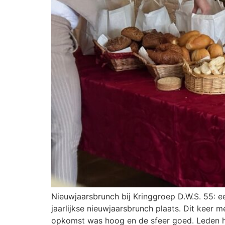
Nieuwjaarsbrunch bij Kringgroep D.W.S. 55: ee
jaarlijkse nieuwjaarsbrunch plaats. Dit keer m
opkomst was hoog en de sfeer goed. Leden h