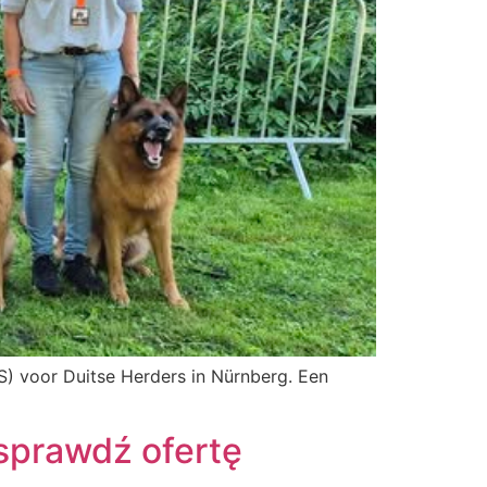
) voor Duitse Herders in Nürnberg. Een
 sprawdź ofertę