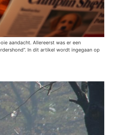
oie aandacht. Allereerst was er een
erdershond”. In dit artikel wordt ingegaan op