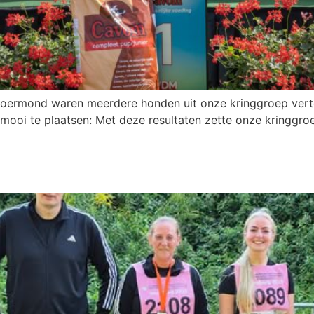
oermond waren meerdere honden uit onze kringgroep verte
 mooi te plaatsen: Met deze resultaten zette onze kringgro