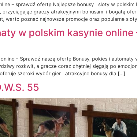
nline – sprawdź ofertę Najlepsze bonusy i sloty w polskim 
 przyciągając graczy atrakcyjnymi bonusami i bogatą ofert
, warto poznać najnowsze promocje oraz popularne sloty,
maty w polskim kasynie online
 online – Sprawdź naszą ofertę Bonusy, pokies i automaty 
dziwy rozkwit, a gracze coraz chętniej sięgają po emocjon
feruje szeroki wybór gier i atrakcyjne bonusy dla […]
D.W.S. 55