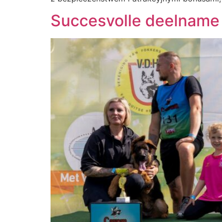
Succesvolle deelnam