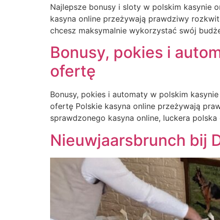
Najlepsze bonusy i sloty w polskim kasynie o
kasyna online przeżywają prawdziwy rozkwit,
chcesz maksymalnie wykorzystać swój budżet
Bonusy, pokies i auto
ofertę
Bonusy, pokies i automaty w polskim kasynie
ofertę Polskie kasyna online przeżywają praw
sprawdzonego kasyna online, luckera polska o
Nieuwjaarsbrunch bij 