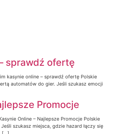
 – sprawdź ofertę
im kasynie online – sprawdź ofertę Polskie
ertą automatów do gier. Jeśli szukasz emocji
Najlepsze Promocje
Kasynie Online – Najlepsze Promocje Polskie
eśli szukasz miejsca, gdzie hazard łączy się
 […]