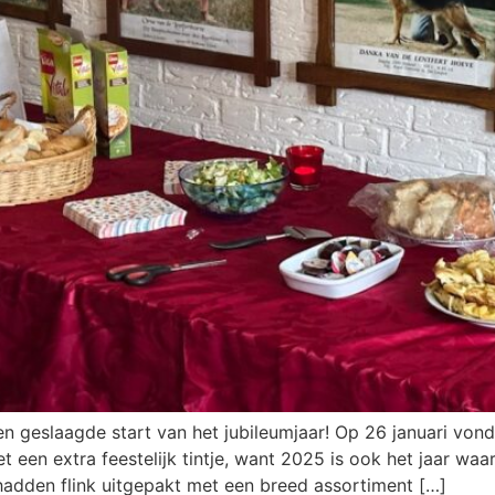
n geslaagde start van het jubileumjaar! Op 26 januari vond
et een extra feestelijk tintje, want 2025 is ook het jaar waa
adden flink uitgepakt met een breed assortiment […]