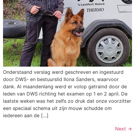
Onderstaand verslag werd geschreven en ingestuurd
door DWS- en bestuurslid Ilona Sanders, waarvoor
dank. Al maandenlang werd er volop getraind door de
leden van DWS richting het examen op 1 en 2 april. De
laatste weken was het zelfs zo druk dat onze voorzitter
een speciaal schema uit zijn mouw schudde om
iedereen aan de […]
Next
→