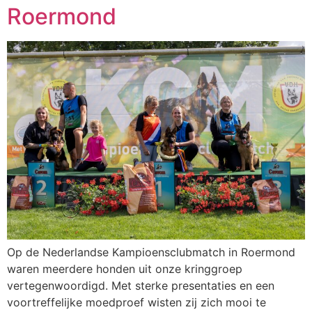
Roermond
Op de Nederlandse Kampioensclubmatch in Roermond
waren meerdere honden uit onze kringgroep
vertegenwoordigd. Met sterke presentaties en een
voortreffelijke moedproef wisten zij zich mooi te