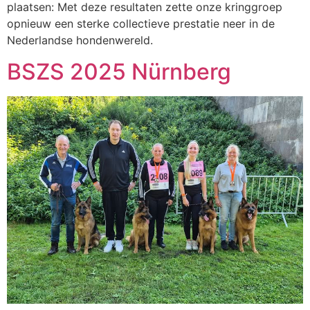
plaatsen: Met deze resultaten zette onze kringgroep
opnieuw een sterke collectieve prestatie neer in de
Nederlandse hondenwereld.
BSZS 2025 Nürnberg