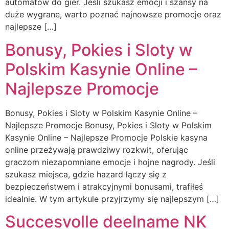
automatów do gier. Jeśli szukasz emocji i szansy na
duże wygrane, warto poznać najnowsze promocje oraz
najlepsze […]
Bonusy, Pokies i Sloty w
Polskim Kasynie Online –
Najlepsze Promocje
Bonusy, Pokies i Sloty w Polskim Kasynie Online –
Najlepsze Promocje Bonusy, Pokies i Sloty w Polskim
Kasynie Online – Najlepsze Promocje Polskie kasyna
online przeżywają prawdziwy rozkwit, oferując
graczom niezapomniane emocje i hojne nagrody. Jeśli
szukasz miejsca, gdzie hazard łączy się z
bezpieczeństwem i atrakcyjnymi bonusami, trafiłeś
idealnie. W tym artykule przyjrzymy się najlepszym […]
Succesvolle deelname NK