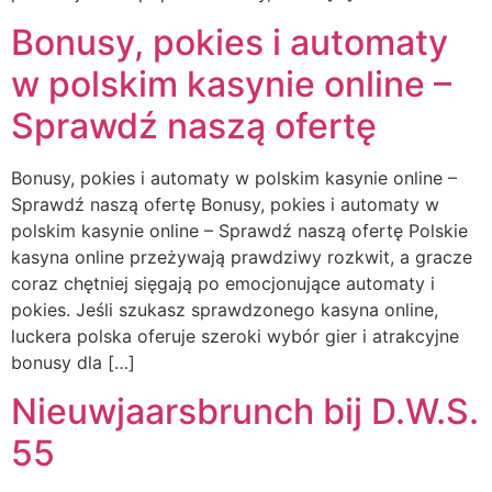
Bonusy, pokies i automaty
w polskim kasynie online –
Sprawdź naszą ofertę
Bonusy, pokies i automaty w polskim kasynie online –
Sprawdź naszą ofertę Bonusy, pokies i automaty w
polskim kasynie online – Sprawdź naszą ofertę Polskie
kasyna online przeżywają prawdziwy rozkwit, a gracze
coraz chętniej sięgają po emocjonujące automaty i
pokies. Jeśli szukasz sprawdzonego kasyna online,
luckera polska oferuje szeroki wybór gier i atrakcyjne
bonusy dla […]
Nieuwjaarsbrunch bij D.W.S.
55