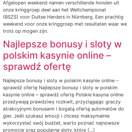
Afgelopen weekend namen verschillende honden uit
onze kringgroep deel aan het Weltchampionat
(BSZS) voor Duitse Herders in Nürnberg. Een prachtig
weekend voor onze kringgroep met resultaten waar we
trots op mogen zijn.
Najlepsze bonusy i sloty w
polskim kasynie online –
sprawdź ofertę
Najlepsze bonusy i sloty w polskim kasynie online –
sprawdź ofertę Najlepsze bonusy i sloty w polskim
kasynie online – sprawdź ofertę Polskie kasyna online
przeżywają prawdziwy rozkwit, przyciągając graczy
atrakcyjnymi bonusami i bogatą ofertą automatów do
gier. Jeśli szukasz emocji i chcesz maksymalnie
wykorzystać swój budżet, warto poznać najnowsze
promocje oraz popularne sloty, które […]