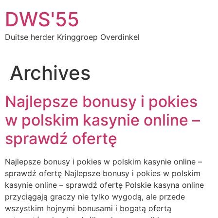
Skip
DWS'55
to
content
Duitse herder Kringgroep Overdinkel
Archives
Najlepsze bonusy i pokies
w polskim kasynie online –
sprawdź ofertę
Najlepsze bonusy i pokies w polskim kasynie online –
sprawdź ofertę Najlepsze bonusy i pokies w polskim
kasynie online – sprawdź ofertę Polskie kasyna online
przyciągają graczy nie tylko wygodą, ale przede
wszystkim hojnymi bonusami i bogatą ofertą