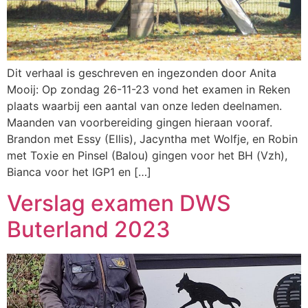
Dit verhaal is geschreven en ingezonden door Anita
Mooij: Op zondag 26-11-23 vond het examen in Reken
plaats waarbij een aantal van onze leden deelnamen.
Maanden van voorbereiding gingen hieraan vooraf.
Brandon met Essy (Ellis), Jacyntha met Wolfje, en Robin
met Toxie en Pinsel (Balou) gingen voor het BH (Vzh),
Bianca voor het IGP1 en […]
Verslag examen DWS
Buterland 2023